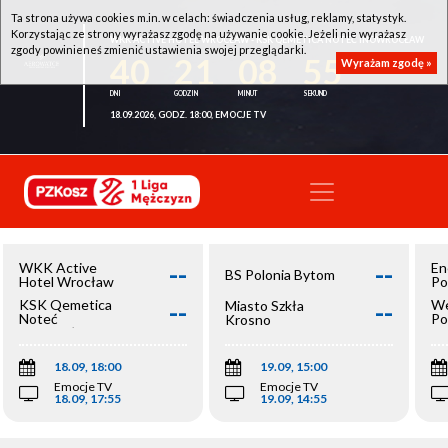
Ta strona używa cookies m.in. w celach: świadczenia usług, reklamy, statystyk.
Korzystając ze strony wyrażasz zgodę na używanie cookie. Jeżeli nie wyrażasz
WKK ACTIVE HOTEL WROCŁAW - KSK QEMETICA NOTEĆ INOWROCŁAW
zgody powinieneś zmienić ustawienia swojej przeglądarki.
40
21
08
55
Wyrażam zgodę »
18.09.2026, GODZ. 18:00, EMOCJE TV
--
--
WKK Active
En
BS Polonia Bytom
Hotel Wrocław
Po
--
--
KSK Qemetica
We
Miasto Szkła
Noteć
Po
Krosno
Inowrocław
Op
18.09, 18:00
19.09, 15:00
Emocje TV
Emocje TV
18.09, 17:55
19.09, 14:55