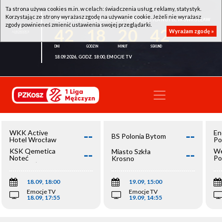
Ta strona używa cookies m.in. w celach: świadczenia usług, reklamy, statystyk.
Korzystając ze strony wyrażasz zgodę na używanie cookie. Jeżeli nie wyrażasz
WKK ACTIVE HOTEL WROCŁAW - KSK QEMETICA NOTEĆ INOWROCŁAW
zgody powinieneś zmienić ustawienia swojej przeglądarki.
42
18
20
42
Wyrażam zgodę »
18.09.2026, GODZ. 18:00, EMOCJE TV
--
--
WKK Active
En
BS Polonia Bytom
Hotel Wrocław
Po
--
--
KSK Qemetica
We
Miasto Szkła
Noteć
Po
Krosno
Inowrocław
Op
18.09, 18:00
19.09, 15:00
Emocje TV
Emocje TV
18.09, 17:55
19.09, 14:55