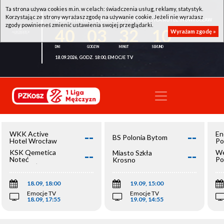
Ta strona używa cookies m.in. w celach: świadczenia usług, reklamy, statystyk.
Korzystając ze strony wyrażasz zgodę na używanie cookie. Jeżeli nie wyrażasz
WKK ACTIVE HOTEL WROCŁAW - KSK QEMETICA NOTEĆ INOWROCŁAW
zgody powinieneś zmienić ustawienia swojej przeglądarki.
40
03
32
10
Wyrażam zgodę »
18.09.2026, GODZ. 18:00, EMOCJE TV
--
--
WKK Active
En
BS Polonia Bytom
Hotel Wrocław
Po
--
--
KSK Qemetica
We
Miasto Szkła
Noteć
Po
Krosno
Inowrocław
Op
18.09, 18:00
19.09, 15:00
Emocje TV
Emocje TV
18.09, 17:55
19.09, 14:55