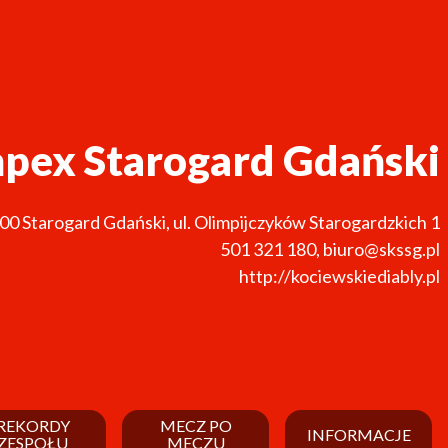
mpex Starogard Gdański
200
Starogard Gdański
,
ul. Olimpijczyków Starogardzkich 1
501 321 180
,
biuro@skssg.pl
http://kociewskiediably.pl
REKORDY
MECZ PO
INFORMACJE
ZESPOŁU
MECZU