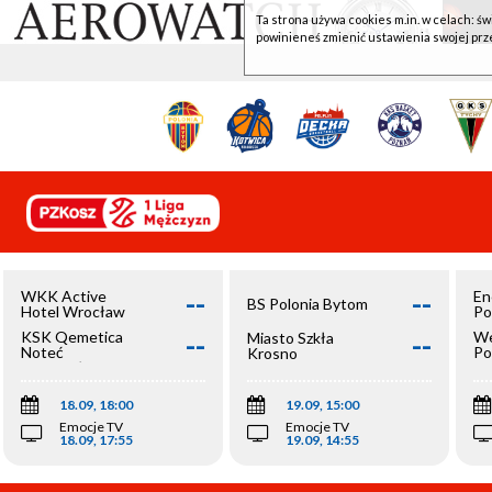
Ta strona używa cookies m.in. w celach: św
powinieneś zmienić ustawienia swojej prz
--
--
WKK Active
En
BS Polonia Bytom
Hotel Wrocław
Po
--
--
KSK Qemetica
We
Miasto Szkła
Noteć
Po
Krosno
Inowrocław
Op
18.09, 18:00
19.09, 15:00
Emocje TV
Emocje TV
18.09, 17:55
19.09, 14:55