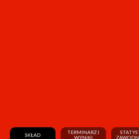
TERMINARZ I
STATYS
SKŁAD
WYNIKI
ZAWODN