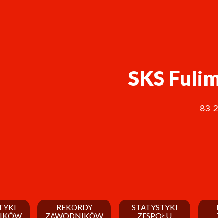
SKS Fuli
83-
TYKI
REKORDY
STATYSTYKI
IKÓW
ZAWODNIKÓW
ZESPOŁU