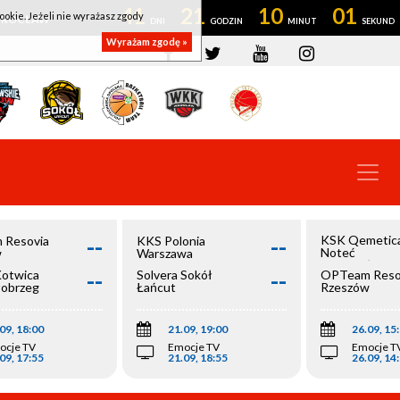
41
21
10
00
ookie. Jeżeli nie wyrażasz zgody
OWROCŁAW
Wyrażam zgodę »
--
--
KSK Qemetic
 Resovia
KKS Polonia
Noteć
w
Warszawa
Inowrocław
--
--
Kotwica
Solvera Sokół
OPTeam Reso
łobrzeg
Łańcut
Rzeszów
09, 18:00
21.09, 19:00
26.09, 15
ocje TV
Emocje TV
Emocje T
09, 17:55
21.09, 18:55
26.09, 14