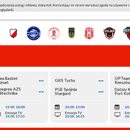
iadczenia usług, reklamy, statystyk. Korzystając ze strony wyrażasz zgodę na używanie c
WKK ACTIVE HOTEL WROCŁAW - KSK QEMETICA NOTEĆ IN
eglądarki.
--
--
ea Basket
OPTeam
GKS Tychy
znań
Rzeszó
--
--
egree AZS
PGE Spójnia
Datzzy 
litechnika
Stargard
Port Ko
olska
19.09, 18:00
20.09, 15:00
20.
Emocje TV
Emocje TV
Em
19.09, 17:55
20.09, 14:55
20.