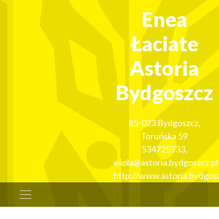
Enea
Łaciate
Astoria
Bydgoszcz
85-023
Bydgoszcz
,
Toruńska 59
534725933
,
wiola@astoria.bydgoszcz.pl
http://www.astoria.bydgosz