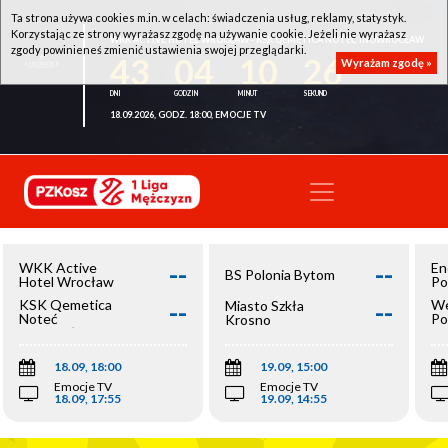
Ta strona używa cookies m.in. w celach: świadczenia usług, reklamy, statystyk.
Korzystając ze strony wyrażasz zgodę na używanie cookie. Jeżeli nie wyrażasz
WKK ACTIVE HOTEL WROCŁAW - KSK QEMETICA NOTEĆ INOWROCŁAW
zgody powinieneś zmienić ustawienia swojej przeglądarki.
43
04
10
26
Wyrażam zgodę »
18.09.2026, GODZ. 18:00, EMOCJE TV
--
--
WKK Active
En
BS Polonia Bytom
Hotel Wrocław
Po
--
--
KSK Qemetica
We
Miasto Szkła
Noteć
Po
Krosno
Inowrocław
Op
18.09, 18:00
19.09, 15:00
Emocje TV
Emocje TV
18.09, 17:55
19.09, 14:55