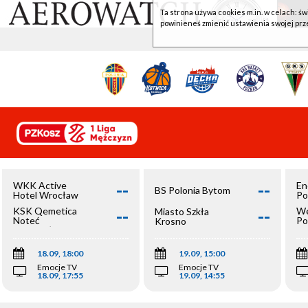
Ta strona używa cookies m.in. w celach: św
powinieneś zmienić ustawienia swojej prz
--
--
WKK Active
En
BS Polonia Bytom
Hotel Wrocław
Po
--
--
KSK Qemetica
We
Miasto Szkła
Noteć
Po
Krosno
Inowrocław
Op
18.09, 18:00
19.09, 15:00
Emocje TV
Emocje TV
18.09, 17:55
19.09, 14:55