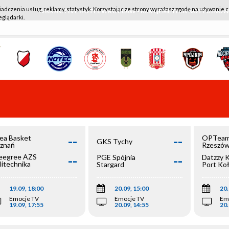
iadczenia usług, reklamy, statystyk. Korzystając ze strony wyrażasz zgodę na używanie c
WKK ACTIVE HOTEL WROCŁAW - KSK QEMETICA NOTEĆ IN
eglądarki.
--
--
ea Basket
OPTeam
GKS Tychy
znań
Rzeszó
--
--
egree AZS
PGE Spójnia
Datzzy 
litechnika
Stargard
Port Ko
olska
19.09, 18:00
20.09, 15:00
20.
Emocje TV
Emocje TV
Em
19.09, 17:55
20.09, 14:55
20.