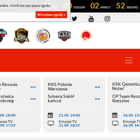
41
00
02
52
ookie. Jeżeli nie wyrażasz zgody
OWROCŁAW
Wyrażam zgodę »
--
--
KSK Qemetic
 Resovia
KKS Polonia
Noteć
w
Warszawa
Inowrocław
--
--
Kotwica
Solvera Sokół
OPTeam Reso
łobrzeg
Łańcut
Rzeszów
09, 18:00
21.09, 19:00
26.09, 15
ocje TV
Emocje TV
Emocje T
09, 17:55
21.09, 18:55
26.09, 14