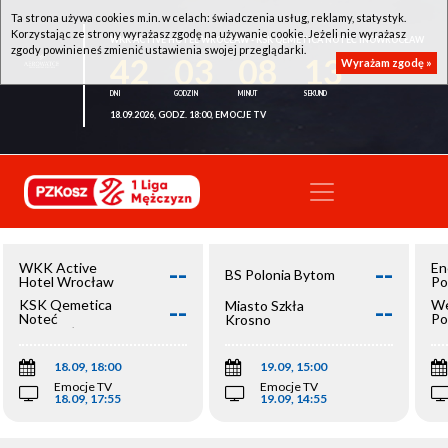
Ta strona używa cookies m.in. w celach: świadczenia usług, reklamy, statystyk.
Korzystając ze strony wyrażasz zgodę na używanie cookie. Jeżeli nie wyrażasz
WKK ACTIVE HOTEL WROCŁAW - KSK QEMETICA NOTEĆ INOWROCŁAW
zgody powinieneś zmienić ustawienia swojej przeglądarki.
42
03
08
13
Wyrażam zgodę »
18.09.2026, GODZ. 18:00, EMOCJE TV
--
--
WKK Active
En
BS Polonia Bytom
Hotel Wrocław
Po
--
--
KSK Qemetica
We
Miasto Szkła
Noteć
Po
Krosno
Inowrocław
Op
18.09, 18:00
19.09, 15:00
Emocje TV
Emocje TV
18.09, 17:55
19.09, 14:55