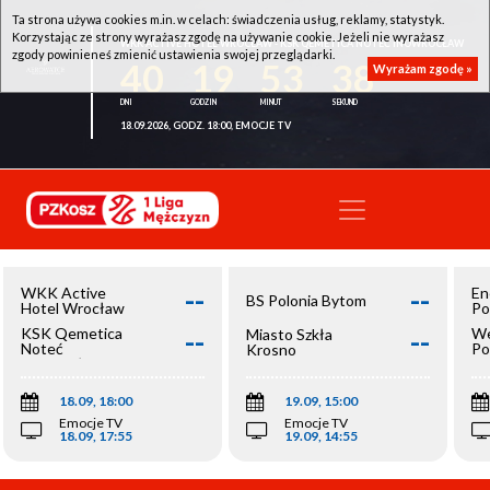
Ta strona używa cookies m.in. w celach: świadczenia usług, reklamy, statystyk.
Korzystając ze strony wyrażasz zgodę na używanie cookie. Jeżeli nie wyrażasz
WKK ACTIVE HOTEL WROCŁAW - KSK QEMETICA NOTEĆ INOWROCŁAW
zgody powinieneś zmienić ustawienia swojej przeglądarki.
40
19
53
37
Wyrażam zgodę »
18.09.2026, GODZ. 18:00, EMOCJE TV
--
--
WKK Active
En
BS Polonia Bytom
Hotel Wrocław
Po
--
--
KSK Qemetica
We
Miasto Szkła
Noteć
Po
Krosno
Inowrocław
Op
18.09, 18:00
19.09, 15:00
Emocje TV
Emocje TV
18.09, 17:55
19.09, 14:55