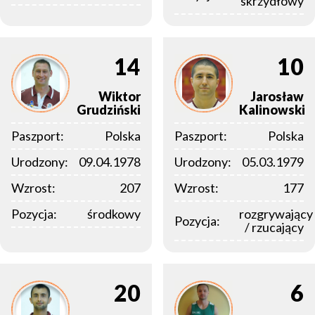
skrzydłowy
14
10
Wiktor
Jarosław
Grudziński
Kalinowski
Paszport:
Polska
Paszport:
Polska
Urodzony:
09.04.1978
Urodzony:
05.03.1979
Wzrost:
207
Wzrost:
177
Pozycja:
środkowy
rozgrywający
Pozycja:
/ rzucający
20
6