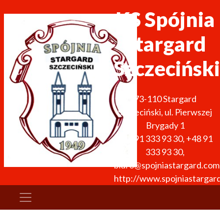
KS Spójnia
Stargard
Szczeciński
73-110
Stargard
Szczeciński
,
ul. Pierwszej
Brygady 1
+48 91 333 93 30
,
+48 91
333 93 30
,
biuro@spojniastargard.com
http://www.spojniastargar