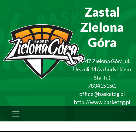
Zastal
Zielona
Góra
65-147
Zielona Góra
,
ul.
Urszuli 14 (za budynkiem
Startu)
783415150
,
office@basketzg.pl
http://www.basketzg.pl