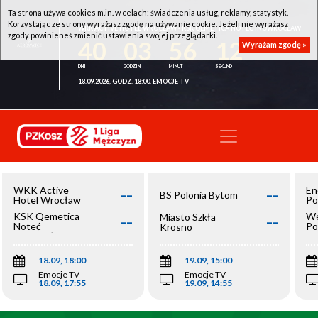
Ta strona używa cookies m.in. w celach: świadczenia usług, reklamy, statystyk.
Korzystając ze strony wyrażasz zgodę na używanie cookie. Jeżeli nie wyrażasz
WKK ACTIVE HOTEL WROCŁAW - KSK QEMETICA NOTEĆ INOWROCŁAW
zgody powinieneś zmienić ustawienia swojej przeglądarki.
40
03
56
12
Wyrażam zgodę »
18.09.2026, GODZ. 18:00, EMOCJE TV
--
--
WKK Active
En
BS Polonia Bytom
Hotel Wrocław
Po
--
--
KSK Qemetica
We
Miasto Szkła
Noteć
Po
Krosno
Inowrocław
Op
18.09, 18:00
19.09, 15:00
Emocje TV
Emocje TV
18.09, 17:55
19.09, 14:55