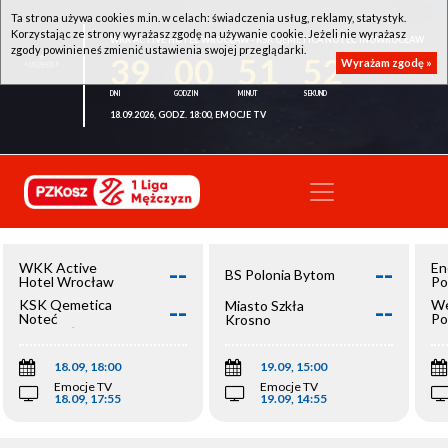
Ta strona używa cookies m.in. w celach: świadczenia usług, reklamy, statystyk.
Korzystając ze strony wyrażasz zgodę na używanie cookie. Jeżeli nie wyrażasz
WKK ACTIVE HOTEL WROCŁAW - KSK QEMETICA NOTEĆ INOWROCŁAW
zgody powinieneś zmienić ustawienia swojej przeglądarki.
39
00
51
52
Wyrażam zgodę »
18.09.2026, GODZ. 18:00, EMOCJE TV
--
--
WKK Active
En
BS Polonia Bytom
Hotel Wrocław
Po
--
--
KSK Qemetica
We
Miasto Szkła
Noteć
Po
Krosno
Inowrocław
Op
18.09, 18:00
19.09, 15:00
Emocje TV
Emocje TV
18.09, 17:55
19.09, 14:55