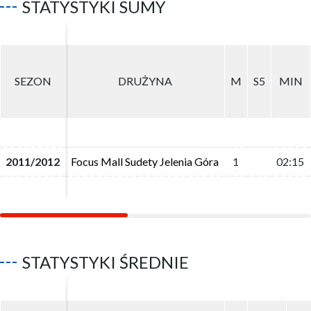
STATYSTYKI SUMY
SEZON
SEZON
DRUŻYNA
DRUŻYNA
M
M
S5
S5
MIN
MIN
2011/2012
2011/2012
Focus Mall Sudety Jelenia Góra
Focus Mall Sudety Jelenia Góra
1
1
02:15
02:15
STATYSTYKI ŚREDNIE