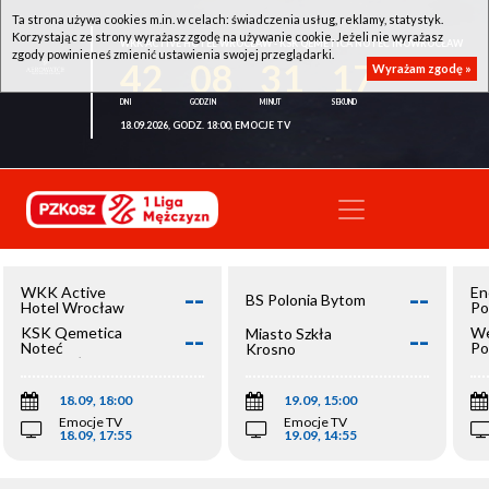
Ta strona używa cookies m.in. w celach: świadczenia usług, reklamy, statystyk.
Korzystając ze strony wyrażasz zgodę na używanie cookie. Jeżeli nie wyrażasz
WKK ACTIVE HOTEL WROCŁAW - KSK QEMETICA NOTEĆ INOWROCŁAW
zgody powinieneś zmienić ustawienia swojej przeglądarki.
42
08
31
17
Wyrażam zgodę »
18.09.2026, GODZ. 18:00, EMOCJE TV
--
--
WKK Active
En
BS Polonia Bytom
Hotel Wrocław
Po
--
--
KSK Qemetica
We
Miasto Szkła
Noteć
Po
Krosno
Inowrocław
Op
18.09, 18:00
19.09, 15:00
Emocje TV
Emocje TV
18.09, 17:55
19.09, 14:55