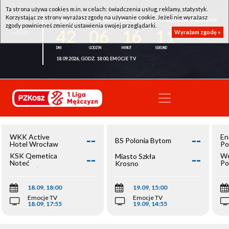
Ta strona używa cookies m.in. w celach: świadczenia usług, reklamy, statystyk.
Korzystając ze strony wyrażasz zgodę na używanie cookie. Jeżeli nie wyrażasz
WKK ACTIVE HOTEL WROCŁAW - KSK QEMETICA NOTEĆ INOWROCŁAW
zgody powinieneś zmienić ustawienia swojej przeglądarki.
42
06
16
11
Wyrażam zgodę »
18.09.2026, GODZ. 18:00, EMOCJE TV
--
--
WKK Active
En
BS Polonia Bytom
Hotel Wrocław
Po
--
--
KSK Qemetica
We
Miasto Szkła
Noteć
Po
Krosno
Inowrocław
Op
18.09, 18:00
19.09, 15:00
Emocje TV
Emocje TV
18.09, 17:55
19.09, 14:55