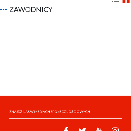
ZAWODNICY
ZNAJDŹ NAS W MEDIACH SPOŁECZNOŚCIOWYCH