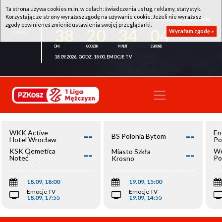
Ta strona używa cookies m.in. w celach: świadczenia usług, reklamy, statystyk.
Korzystając ze strony wyrażasz zgodę na używanie cookie. Jeżeli nie wyrażasz
WKK ACTIVE HOTEL WROCŁAW - KSK QEMETICA NOTEĆ INOWROCŁAW
zgody powinieneś zmienić ustawienia swojej przeglądarki.
38
20
34
04
Wyrażam zgodę »
18.09.2026, GODZ. 18:00, EMOCJE TV
--
--
WKK Active
En
BS Polonia Bytom
Hotel Wrocław
Po
--
--
KSK Qemetica
We
Miasto Szkła
Noteć
Po
Krosno
Inowrocław
Op
18.09, 18:00
19.09, 15:00
Emocje TV
Emocje TV
18.09, 17:55
19.09, 14:55