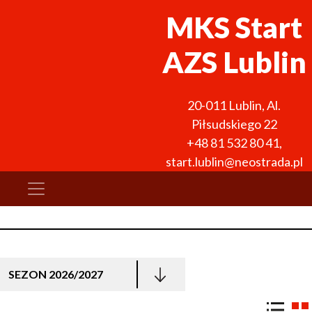
MKS Start
AZS Lublin
20-011
Lublin
,
Al.
Piłsudskiego 22
+48 81 532 80 41
,
start.lublin@neostrada.pl
SEZON 2026/2027