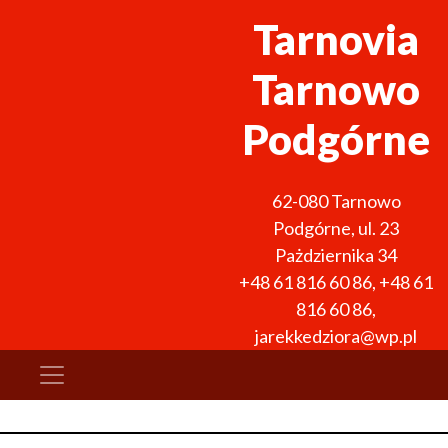
Tarnovia
Tarnowo
Podgórne
62-080
Tarnowo
Podgórne
,
ul. 23
Pażdziernika 34
+48 61 816 60 86
,
+48 61
816 60 86
,
jarekkedziora@wp.pl