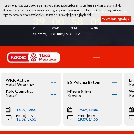
Ta strona używa cookies m.in. w celach: świadczenia usług, reklamy, statystyk.
Korzystając ze strony wyrażasz zgodę na używanie cookie. Jeżeli nie wyrażasz
WKK ACTIVE HOTEL WROCŁAW - KSK QEMETICA NOTEĆ INOWROCŁAW
zgody powinieneś zmienić ustawienia swojej przeglądarki.
39
00
58
09
Wyrażam zgodę »
18.09.2026, GODZ. 18:00, EMOCJE TV
--
--
WKK Active
En
BS Polonia Bytom
Hotel Wrocław
Po
--
--
KSK Qemetica
We
Miasto Szkła
Noteć
Po
Krosno
Inowrocław
Op
18.09, 18:00
19.09, 15:00
Emocje TV
Emocje TV
18.09, 17:55
19.09, 14:55