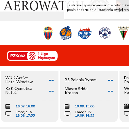
Ta strona używa cookies m.in. w celach: św
powinieneś zmienić ustawienia swojej prz
--
--
WKK Active
En
BS Polonia Bytom
Hotel Wrocław
Po
--
--
KSK Qemetica
We
Miasto Szkła
Noteć
Po
Krosno
Inowrocław
Op
18.09, 18:00
19.09, 15:00
Emocje TV
Emocje TV
18.09, 17:55
19.09, 14:55