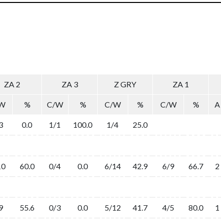
ZA 2
ZA 3
Z GRY
ZA 1
W
%
C/W
%
C/W
%
C/W
%
A
3
0.0
1/1
100.0
1/4
25.0
10
60.0
0/4
0.0
6/14
42.9
6/9
66.7
2
9
55.6
0/3
0.0
5/12
41.7
4/5
80.0
1