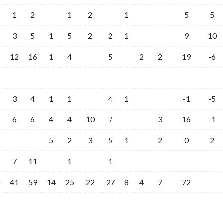
1
2
1
2
1
5
5
3
5
1
5
2
2
1
9
10
12
16
1
4
5
2
2
19
-6
3
4
1
1
4
1
-1
-5
6
6
4
4
10
7
3
16
-1
5
2
3
5
1
2
0
2
7
11
1
1
8
41
59
14
25
22
27
8
4
7
72