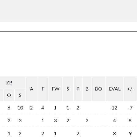
ZB
A
F
FW
S
P
B
BO
EVAL
+/-
O
S
6
10
2
4
1
1
2
12
-7
2
3
1
3
2
2
4
8
1
2
2
1
2
8
9