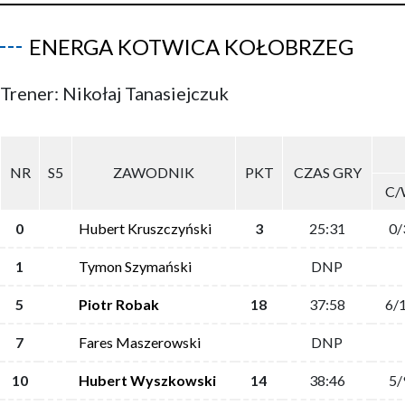
ENERGA KOTWICA KOŁOBRZEG
Trener: Nikołaj Tanasiejczuk
NR
S5
ZAWODNIK
PKT
CZAS GRY
C/
0
Hubert Kruszczyński
3
25:31
0/
1
Tymon Szymański
DNP
5
Piotr Robak
18
37:58
6/
7
Fares Maszerowski
DNP
10
Hubert Wyszkowski
14
38:46
5/