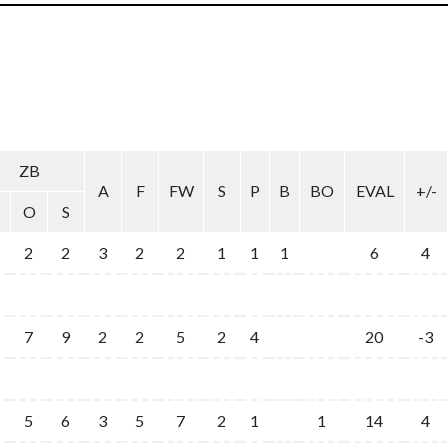
ZB
A
F
FW
S
P
B
BO
EVAL
+/-
O
S
2
2
3
2
2
1
1
1
6
4
7
9
2
2
5
2
4
20
-3
5
6
3
5
7
2
1
1
14
4