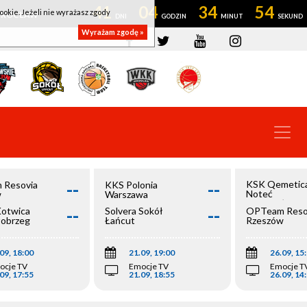
41
04
34
53
ookie. Jeżeli nie wyrażasz zgody
OWROCŁAW
Wyrażam zgodę »
--
--
KSK Qemetic
 Resovia
KKS Polonia
Noteć
w
Warszawa
Inowrocław
--
--
Kotwica
Solvera Sokół
OPTeam Reso
łobrzeg
Łańcut
Rzeszów
09, 18:00
21.09, 19:00
26.09, 15
ocje TV
Emocje TV
Emocje T
09, 17:55
21.09, 18:55
26.09, 14