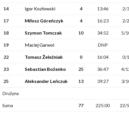
14
Igor Kozłowski
4
13:46
2/
17
Miłosz Góreńczyk
4
16:23
2/
18
Szymon Tomczak
10
34:52
5/1
19
Maciej Garwol
DNP
22
Tomasz Żeleźniak
0
16:04
0/
23
Sebastian Bożenko
25
36:47
4/1
25
Aleksander Leńczuk
13
39:27
3/1
Drużyna
Suma
77
225:00
22/