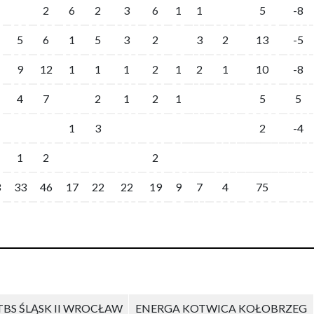
2
6
2
3
6
1
1
5
-8
5
6
1
5
3
2
3
2
13
-5
9
12
1
1
1
2
1
2
1
10
-8
4
7
2
1
2
1
5
5
1
3
2
-4
1
2
2
3
33
46
17
22
22
19
9
7
4
75
TBS ŚLĄSK II WROCŁAW
ENERGA KOTWICA KOŁOBRZEG