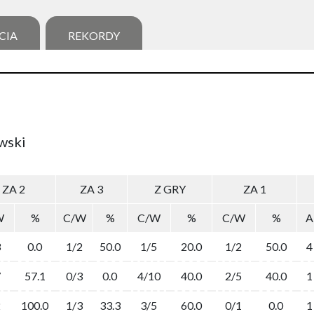
CIA
REKORDY
wski
ZA 2
ZA 3
Z GRY
ZA 1
W
%
C/W
%
C/W
%
C/W
%
A
3
0.0
1/2
50.0
1/5
20.0
1/2
50.0
4
7
57.1
0/3
0.0
4/10
40.0
2/5
40.0
1
2
100.0
1/3
33.3
3/5
60.0
0/1
0.0
1