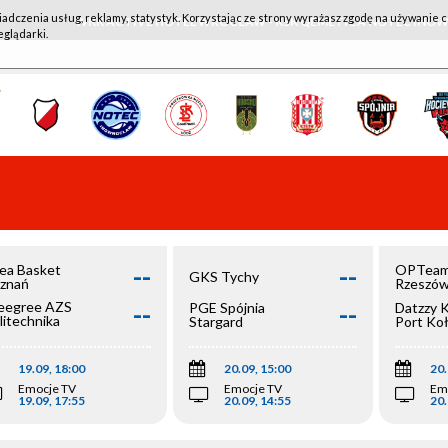
iadczenia usług, reklamy, statystyk. Korzystając ze strony wyrażasz zgodę na używanie c
WKK ACTIVE HOTEL WROCŁAW - KSK QEMETICA NOTEĆ IN
eglądarki.
--
--
ea Basket
OPTeam
GKS Tychy
znań
Rzeszó
--
--
egree AZS
PGE Spójnia
Datzzy 
litechnika
Stargard
Port Ko
olska
19.09, 18:00
20.09, 15:00
20.
Emocje TV
Emocje TV
Em
19.09, 17:55
20.09, 14:55
20.