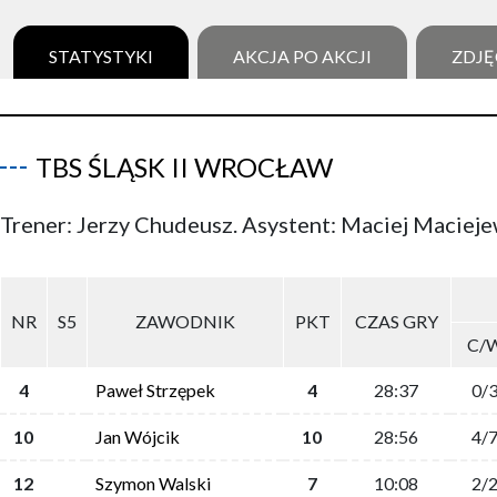
STATYSTYKI
AKCJA PO AKCJI
ZDJĘ
TBS ŚLĄSK II WROCŁAW
Trener: Jerzy Chudeusz. Asystent: Maciej Macieje
NR
S5
ZAWODNIK
PKT
CZAS GRY
C/
4
Paweł Strzępek
4
28:37
0/
10
Jan Wójcik
10
28:56
4/
12
Szymon Walski
7
10:08
2/