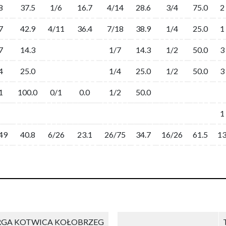
8
37.5
1/6
16.7
4/14
28.6
3/4
75.0
2
7
42.9
4/11
36.4
7/18
38.9
1/4
25.0
1
7
14.3
1/7
14.3
1/2
50.0
3
4
25.0
1/4
25.0
1/2
50.0
3
1
100.0
0/1
0.0
1/2
50.0
1
49
40.8
6/26
23.1
26/75
34.7
16/26
61.5
1
RGA KOTWICA KOŁOBRZEG