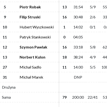
5
5
Piotr Robak
Piotr Robak
13
13
31:54
31:54
5/9
5/9
55
55
9
9
Filip Struski
Filip Struski
16
16
30:48
30:48
2/6
2/6
33
33
10
10
Hubert Wyszkowski
Hubert Wyszkowski
1
1
14:02
14:02
0/1
0/1
0.
0.
11
11
Patryk Stankowski
Patryk Stankowski
0
0
04:05
04:05
12
12
Szymon Pawlak
Szymon Pawlak
16
16
33:18
33:18
5/8
5/8
62
62
13
13
Norbert Kulon
Norbert Kulon
18
18
38:24
38:24
4/9
4/9
44
44
27
27
Michał Sadło
Michał Sadło
11
11
14:00
14:00
5/5
5/5
10
10
31
31
Michał Marek
Michał Marek
DNP
DNP
Drużyna
Drużyna
Suma
Suma
79
79
200:00
200:00
22/41
22/41
53
53