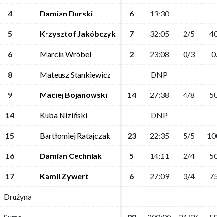
4
4
Damian Durski
Damian Durski
6
6
13:30
13:30
5
5
Krzysztof Jakóbczyk
Krzysztof Jakóbczyk
7
7
32:05
32:05
2/5
2/5
40
40
6
6
Marcin Wróbel
Marcin Wróbel
2
2
23:08
23:08
0/3
0/3
0
0
8
8
Mateusz Stankiewicz
Mateusz Stankiewicz
DNP
DNP
9
9
Maciej Bojanowski
Maciej Bojanowski
14
14
27:38
27:38
4/8
4/8
50
50
14
14
Kuba Niziński
Kuba Niziński
DNP
DNP
15
15
Bartłomiej Ratajczak
Bartłomiej Ratajczak
23
23
22:35
22:35
5/5
5/5
10
10
16
16
Damian Cechniak
Damian Cechniak
5
5
14:11
14:11
2/4
2/4
50
50
17
17
Kamil Zywert
Kamil Zywert
6
6
27:09
27:09
3/4
3/4
75
75
Drużyna
Drużyna
Suma
Suma
88
88
200:00
200:00
21/36
21/36
58
58