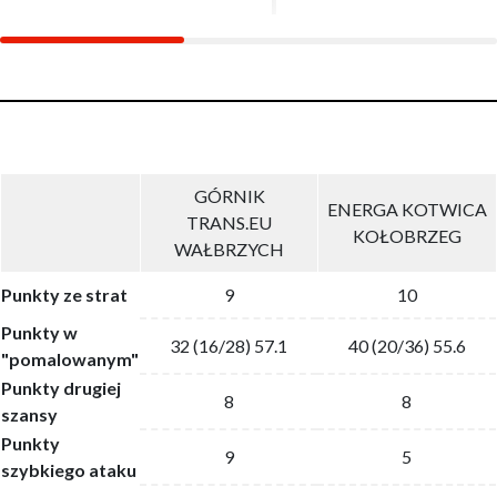
GÓRNIK
ENERGA KOTWICA
TRANS.EU
KOŁOBRZEG
WAŁBRZYCH
Punkty ze strat
9
10
Punkty w
32 (16/28) 57.1
40 (20/36) 55.6
"pomalowanym"
Punkty drugiej
8
8
szansy
Punkty
9
5
szybkiego ataku