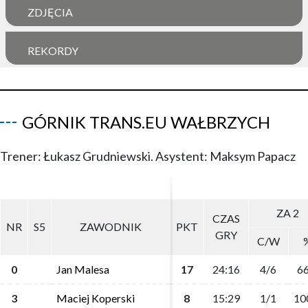
ZDJĘCIA
REKORDY
GÓRNIK TRANS.EU WAŁBRZYCH
Trener: Łukasz Grudniewski. Asystent: Maksym Papacz
ZA 2
ZA 2
CZAS
CZAS
NR
NR
S5
S5
ZAWODNIK
ZAWODNIK
PKT
PKT
GRY
GRY
C/W
C/W
0
0
Jan Malesa
Jan Malesa
17
17
24:16
24:16
4/6
4/6
66
66
3
3
Maciej Koperski
Maciej Koperski
8
8
15:29
15:29
1/1
1/1
10
10