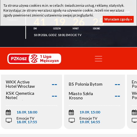
Ta strona używa cookies m.in. w celach: świadczenia usług, reklamy, statystyk.
Korzystając ze strony wyrażasz zgodę na używanie cookie. Jeżeli nie wyrażasz
WKK ACTIVE HOTEL WROCŁAW - KSK QEMETICA NOTEĆ INOWROCŁAW
zgody powinieneś zmienić ustawienia swojej przeglądarki.
41
19
26
25
Wyrażam zgodę »
18.09.2026, GODZ. 18:00, EMOCJE TV
--
--
WKK Active
En
BS Polonia Bytom
Hotel Wrocław
Po
--
--
KSK Qemetica
We
Miasto Szkła
Noteć
Po
Krosno
Inowrocław
Op
18.09, 18:00
19.09, 15:00
Emocje TV
Emocje TV
18.09, 17:55
19.09, 14:55