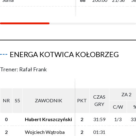
ENERGA KOTWICA KOŁOBRZEG
Trener: Rafał Frank
ZA 2
ZA 2
CZAS
CZAS
NR
NR
S5
S5
ZAWODNIK
ZAWODNIK
PKT
PKT
GRY
GRY
C/W
C/W
0
0
Hubert Kruszczyński
Hubert Kruszczyński
2
2
31:59
31:59
1/3
1/3
33
33
2
2
Wojciech Wątroba
Wojciech Wątroba
2
2
01:31
01:31