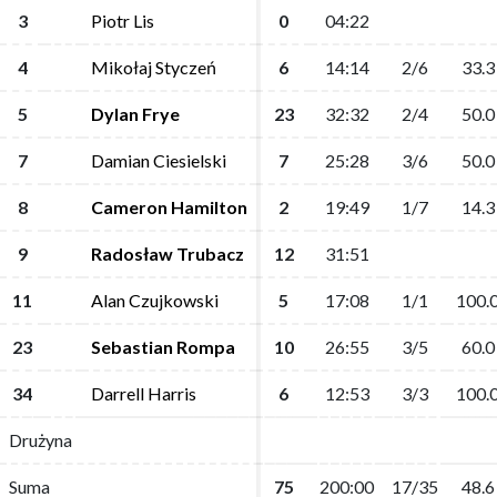
3
3
Piotr Lis
Piotr Lis
0
0
04:22
04:22
4
4
Mikołaj Styczeń
Mikołaj Styczeń
6
6
14:14
14:14
2/6
2/6
33.3
33.3
5
5
Dylan Frye
Dylan Frye
23
23
32:32
32:32
2/4
2/4
50.0
50.0
7
7
Damian Ciesielski
Damian Ciesielski
7
7
25:28
25:28
3/6
3/6
50.0
50.0
8
8
Cameron Hamilton
Cameron Hamilton
2
2
19:49
19:49
1/7
1/7
14.3
14.3
9
9
Radosław Trubacz
Radosław Trubacz
12
12
31:51
31:51
11
11
Alan Czujkowski
Alan Czujkowski
5
5
17:08
17:08
1/1
1/1
100.
100.
23
23
Sebastian Rompa
Sebastian Rompa
10
10
26:55
26:55
3/5
3/5
60.0
60.0
34
34
Darrell Harris
Darrell Harris
6
6
12:53
12:53
3/3
3/3
100.
100.
Drużyna
Drużyna
Suma
Suma
75
75
200:00
200:00
17/35
17/35
48.6
48.6