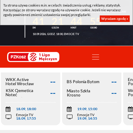
Ta strona używa cookies m.in. w celach: świadczenia usług, reklamy, statystyk.
Korzystając ze strony wyrażasz zgodę na używanie cookie. Jeżeli nie wyrażasz
WKK ACTIVE HOTEL WROCŁAW - KSK QEMETICA NOTEĆ INOWROCŁAW
zgody powinieneś zmienić ustawienia swojej przeglądarki.
41
21
44
55
Wyrażam zgodę »
18.09.2026, GODZ. 18:00, EMOCJE TV
--
--
WKK Active
En
BS Polonia Bytom
Hotel Wrocław
Po
--
--
KSK Qemetica
We
Miasto Szkła
Noteć
Po
Krosno
Inowrocław
Op
18.09, 18:00
19.09, 15:00
Emocje TV
Emocje TV
18.09, 17:55
19.09, 14:55