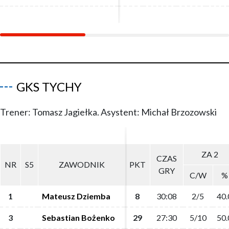
GKS TYCHY
Trener: Tomasz Jagiełka. Asystent: Michał Brzozowski
ZA 2
ZA 2
CZAS
CZAS
NR
NR
S5
S5
ZAWODNIK
ZAWODNIK
PKT
PKT
GRY
GRY
C/W
C/W
%
%
1
1
Mateusz Dziemba
Mateusz Dziemba
8
8
30:08
30:08
2/5
2/5
40.
40.
3
3
Sebastian Bożenko
Sebastian Bożenko
29
29
27:30
27:30
5/10
5/10
50.
50.