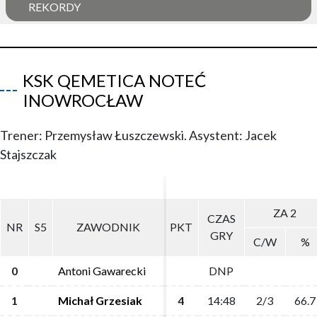
REKORDY
KSK QEMETICA NOTEĆ
INOWROCŁAW
Trener: Przemysław Łuszczewski. Asystent: Jacek
Stajszczak
ZA 2
ZA 2
CZAS
CZAS
NR
NR
S5
S5
ZAWODNIK
ZAWODNIK
PKT
PKT
GRY
GRY
C/W
C/W
%
%
0
0
Antoni Gawarecki
Antoni Gawarecki
DNP
DNP
1
1
Michał Grzesiak
Michał Grzesiak
4
4
14:48
14:48
2/3
2/3
66.7
66.7