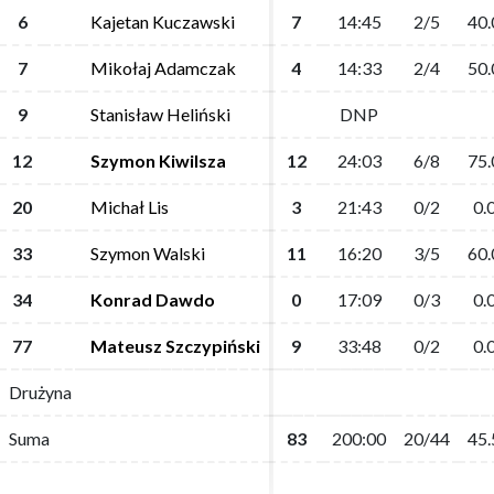
6
6
Kajetan Kuczawski
Kajetan Kuczawski
7
7
14:45
14:45
2/5
2/5
40.
40.
7
7
Mikołaj Adamczak
Mikołaj Adamczak
4
4
14:33
14:33
2/4
2/4
50.
50.
9
9
Stanisław Heliński
Stanisław Heliński
DNP
DNP
12
12
Szymon Kiwilsza
Szymon Kiwilsza
12
12
24:03
24:03
6/8
6/8
75.
75.
20
20
Michał Lis
Michał Lis
3
3
21:43
21:43
0/2
0/2
0.
0.
33
33
Szymon Walski
Szymon Walski
11
11
16:20
16:20
3/5
3/5
60.
60.
34
34
Konrad Dawdo
Konrad Dawdo
0
0
17:09
17:09
0/3
0/3
0.
0.
77
77
Mateusz Szczypiński
Mateusz Szczypiński
9
9
33:48
33:48
0/2
0/2
0.
0.
Drużyna
Drużyna
Suma
Suma
83
83
200:00
200:00
20/44
20/44
45.
45.