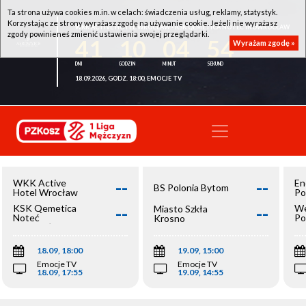
Ta strona używa cookies m.in. w celach: świadczenia usług, reklamy, statystyk.
Korzystając ze strony wyrażasz zgodę na używanie cookie. Jeżeli nie wyrażasz
WKK ACTIVE HOTEL WROCŁAW - KSK QEMETICA NOTEĆ INOWROCŁAW
zgody powinieneś zmienić ustawienia swojej przeglądarki.
41
10
04
54
Wyrażam zgodę »
18.09.2026, GODZ. 18:00, EMOCJE TV
--
--
WKK Active
En
BS Polonia Bytom
Hotel Wrocław
Po
--
--
KSK Qemetica
We
Miasto Szkła
Noteć
Po
Krosno
Inowrocław
Op
18.09, 18:00
19.09, 15:00
Emocje TV
Emocje TV
18.09, 17:55
19.09, 14:55