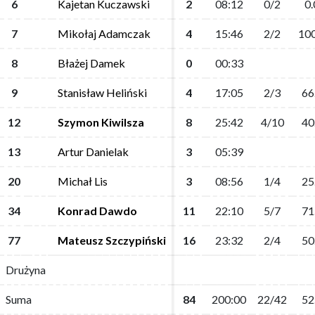
6
6
Kajetan Kuczawski
Kajetan Kuczawski
2
2
08:12
08:12
0/2
0/2
0.
0.
7
7
Mikołaj Adamczak
Mikołaj Adamczak
4
4
15:46
15:46
2/2
2/2
100
100
8
8
Błażej Damek
Błażej Damek
0
0
00:33
00:33
9
9
Stanisław Heliński
Stanisław Heliński
4
4
17:05
17:05
2/3
2/3
66
66
12
12
Szymon Kiwilsza
Szymon Kiwilsza
8
8
25:42
25:42
4/10
4/10
40
40
13
13
Artur Danielak
Artur Danielak
3
3
05:39
05:39
20
20
Michał Lis
Michał Lis
3
3
08:56
08:56
1/4
1/4
25
25
34
34
Konrad Dawdo
Konrad Dawdo
11
11
22:10
22:10
5/7
5/7
71
71
77
77
Mateusz Szczypiński
Mateusz Szczypiński
16
16
23:32
23:32
2/4
2/4
50
50
Drużyna
Drużyna
Suma
Suma
84
84
200:00
200:00
22/42
22/42
52
52