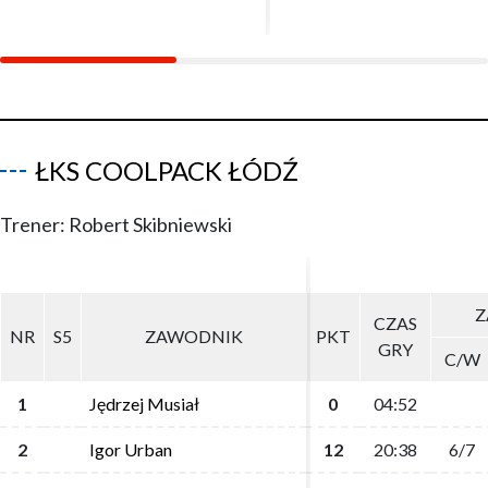
ŁKS COOLPACK ŁÓDŹ
Trener: Robert Skibniewski
Z
Z
CZAS
CZAS
NR
NR
S5
S5
ZAWODNIK
ZAWODNIK
PKT
PKT
GRY
GRY
C/W
C/W
1
1
Jędrzej Musiał
Jędrzej Musiał
0
0
04:52
04:52
2
2
Igor Urban
Igor Urban
12
12
20:38
20:38
6/7
6/7