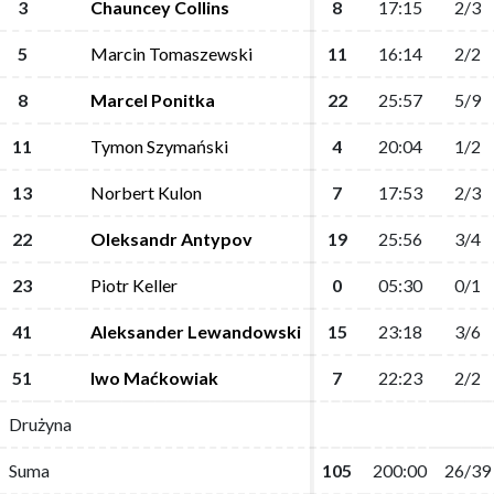
3
3
Chauncey Collins
Chauncey Collins
8
8
17:15
17:15
2/3
2/3
5
5
Marcin Tomaszewski
Marcin Tomaszewski
11
11
16:14
16:14
2/2
2/2
8
8
Marcel Ponitka
Marcel Ponitka
22
22
25:57
25:57
5/9
5/9
11
11
Tymon Szymański
Tymon Szymański
4
4
20:04
20:04
1/2
1/2
13
13
Norbert Kulon
Norbert Kulon
7
7
17:53
17:53
2/3
2/3
22
22
Oleksandr Antypov
Oleksandr Antypov
19
19
25:56
25:56
3/4
3/4
23
23
Piotr Keller
Piotr Keller
0
0
05:30
05:30
0/1
0/1
41
41
Aleksander Lewandowski
Aleksander Lewandowski
15
15
23:18
23:18
3/6
3/6
51
51
Iwo Maćkowiak
Iwo Maćkowiak
7
7
22:23
22:23
2/2
2/2
Drużyna
Drużyna
Suma
Suma
105
105
200:00
200:00
26/39
26/39