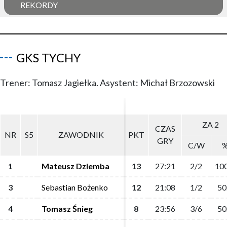
REKORDY
GKS TYCHY
Trener: Tomasz Jagiełka. Asystent: Michał Brzozowski
ZA 2
ZA 2
CZAS
CZAS
NR
NR
S5
S5
ZAWODNIK
ZAWODNIK
PKT
PKT
GRY
GRY
C/W
C/W
1
1
Mateusz Dziemba
Mateusz Dziemba
13
13
27:21
27:21
2/2
2/2
100
100
3
3
Sebastian Bożenko
Sebastian Bożenko
12
12
21:08
21:08
1/2
1/2
50
50
4
4
Tomasz Śnieg
Tomasz Śnieg
8
8
23:56
23:56
3/6
3/6
50
50