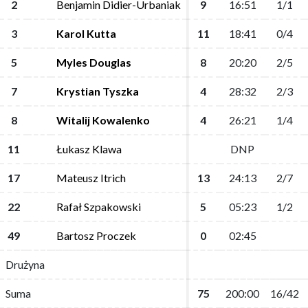
2
2
Benjamin Didier-Urbaniak
Benjamin Didier-Urbaniak
9
9
16:51
16:51
1/1
1/1
3
3
Karol Kutta
Karol Kutta
11
11
18:41
18:41
0/4
0/4
5
5
Myles Douglas
Myles Douglas
8
8
20:20
20:20
2/5
2/5
7
7
Krystian Tyszka
Krystian Tyszka
4
4
28:32
28:32
2/3
2/3
8
8
Witalij Kowalenko
Witalij Kowalenko
4
4
26:21
26:21
1/4
1/4
11
11
Łukasz Klawa
Łukasz Klawa
DNP
DNP
17
17
Mateusz Itrich
Mateusz Itrich
13
13
24:13
24:13
2/7
2/7
22
22
Rafał Szpakowski
Rafał Szpakowski
5
5
05:23
05:23
1/2
1/2
49
49
Bartosz Proczek
Bartosz Proczek
0
0
02:45
02:45
Drużyna
Drużyna
Suma
Suma
75
75
200:00
200:00
16/42
16/42