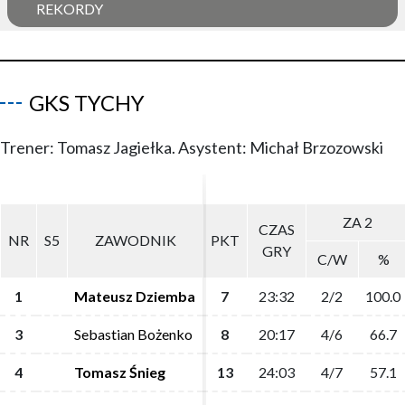
REKORDY
GKS TYCHY
Trener: Tomasz Jagiełka. Asystent: Michał Brzozowski
ZA 2
ZA 2
CZAS
CZAS
NR
NR
S5
S5
ZAWODNIK
ZAWODNIK
PKT
PKT
GRY
GRY
C/W
C/W
%
%
1
1
Mateusz Dziemba
Mateusz Dziemba
7
7
23:32
23:32
2/2
2/2
100.0
100.0
3
3
Sebastian Bożenko
Sebastian Bożenko
8
8
20:17
20:17
4/6
4/6
66.7
66.7
4
4
Tomasz Śnieg
Tomasz Śnieg
13
13
24:03
24:03
4/7
4/7
57.1
57.1