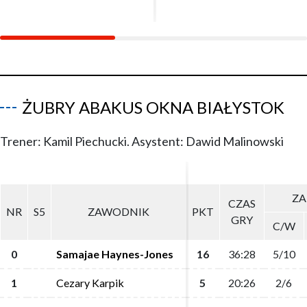
ŻUBRY ABAKUS OKNA BIAŁYSTOK
Trener: Kamil Piechucki. Asystent: Dawid Malinowski
ZA
ZA
CZAS
CZAS
NR
NR
S5
S5
ZAWODNIK
ZAWODNIK
PKT
PKT
GRY
GRY
C/W
C/W
0
0
Samajae Haynes-Jones
Samajae Haynes-Jones
16
16
36:28
36:28
5/10
5/10
1
1
Cezary Karpik
Cezary Karpik
5
5
20:26
20:26
2/6
2/6