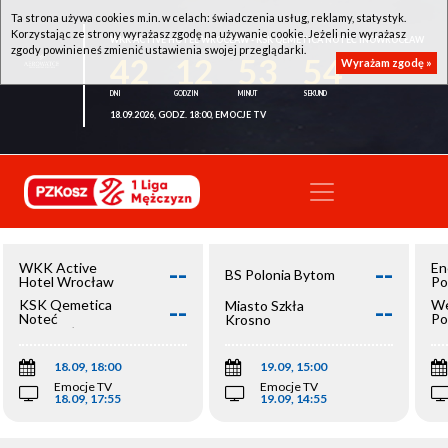
Ta strona używa cookies m.in. w celach: świadczenia usług, reklamy, statystyk.
Korzystając ze strony wyrażasz zgodę na używanie cookie. Jeżeli nie wyrażasz
WKK ACTIVE HOTEL WROCŁAW - KSK QEMETICA NOTEĆ INOWROCŁAW
zgody powinieneś zmienić ustawienia swojej przeglądarki.
42
12
53
53
Wyrażam zgodę »
18.09.2026, GODZ. 18:00, EMOCJE TV
--
--
WKK Active
En
BS Polonia Bytom
Hotel Wrocław
Po
--
--
KSK Qemetica
We
Miasto Szkła
Noteć
Po
Krosno
Inowrocław
Op
18.09, 18:00
19.09, 15:00
Emocje TV
Emocje TV
18.09, 17:55
19.09, 14:55