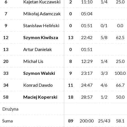
6
6
Kajetan Kuczawski
Kajetan Kuczawski
2
2
11:10
11:10
1/4
1/4
25.0
25.0
7
7
Mikołaj Adamczak
Mikołaj Adamczak
0
0
05:04
05:04
9
9
Stanisław Heliński
Stanisław Heliński
0
0
01:51
01:51
0/1
0/1
0.0
0.0
12
12
Szymon Kiwilsza
Szymon Kiwilsza
13
13
22:42
22:42
5/8
5/8
62.5
62.5
13
13
Artur Danielak
Artur Danielak
0
0
01:51
01:51
20
20
Michał Lis
Michał Lis
8
8
12:29
12:29
1/4
1/4
25.0
25.0
33
33
Szymon Walski
Szymon Walski
9
9
23:17
23:17
3/3
3/3
100.0
100.0
34
34
Konrad Dawdo
Konrad Dawdo
11
11
24:47
24:47
4/6
4/6
66.7
66.7
58
58
Maciej Koperski
Maciej Koperski
18
18
28:57
28:57
1/2
1/2
50.0
50.0
Drużyna
Drużyna
Suma
Suma
89
89
200:00
200:00
25/43
25/43
58.1
58.1