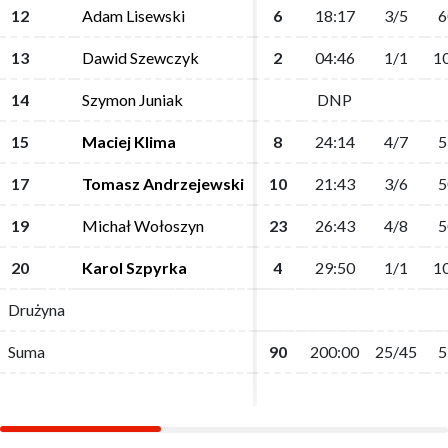
12
12
Adam Lisewski
Adam Lisewski
6
6
18:17
18:17
3/5
3/5
6
6
13
13
Dawid Szewczyk
Dawid Szewczyk
2
2
04:46
04:46
1/1
1/1
1
1
14
14
Szymon Juniak
Szymon Juniak
DNP
DNP
15
15
Maciej Klima
Maciej Klima
8
8
24:14
24:14
4/7
4/7
5
5
17
17
Tomasz Andrzejewski
Tomasz Andrzejewski
10
10
21:43
21:43
3/6
3/6
5
5
19
19
Michał Wołoszyn
Michał Wołoszyn
23
23
26:43
26:43
4/8
4/8
5
5
20
20
Karol Szpyrka
Karol Szpyrka
4
4
29:50
29:50
1/1
1/1
1
1
Drużyna
Drużyna
Suma
Suma
90
90
200:00
200:00
25/45
25/45
5
5