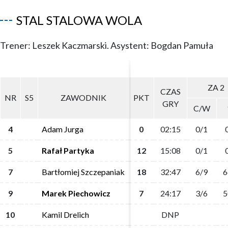
STAL STALOWA WOLA
Trener: Leszek Kaczmarski. Asystent: Bogdan Pamuła
ZA 2
ZA 2
CZAS
CZAS
NR
NR
S5
S5
ZAWODNIK
ZAWODNIK
PKT
PKT
GRY
GRY
C/W
C/W
4
4
Adam Jurga
Adam Jurga
0
0
02:15
02:15
0/1
0/1
5
5
Rafał Partyka
Rafał Partyka
12
12
15:08
15:08
0/1
0/1
7
7
Bartłomiej Szczepaniak
Bartłomiej Szczepaniak
18
18
32:47
32:47
6/9
6/9
6
6
9
9
Marek Piechowicz
Marek Piechowicz
7
7
24:17
24:17
3/6
3/6
5
5
10
10
Kamil Drelich
Kamil Drelich
DNP
DNP