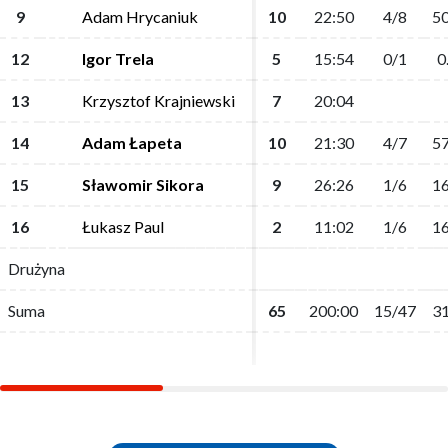
9
9
Adam Hrycaniuk
Adam Hrycaniuk
10
10
22:50
22:50
4/8
4/8
50
50
12
12
Igor Trela
Igor Trela
5
5
15:54
15:54
0/1
0/1
0
0
13
13
Krzysztof Krajniewski
Krzysztof Krajniewski
7
7
20:04
20:04
14
14
Adam Łapeta
Adam Łapeta
10
10
21:30
21:30
4/7
4/7
57
57
15
15
Sławomir Sikora
Sławomir Sikora
9
9
26:26
26:26
1/6
1/6
16
16
16
16
Łukasz Paul
Łukasz Paul
2
2
11:02
11:02
1/6
1/6
16
16
Drużyna
Drużyna
Suma
Suma
65
65
200:00
200:00
15/47
15/47
31
31