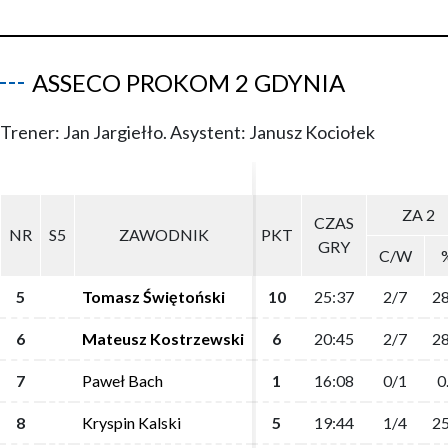
ASSECO PROKOM 2 GDYNIA
Trener: Jan Jargiełło. Asystent: Janusz Kociołek
ZA 2
ZA 2
CZAS
CZAS
NR
NR
S5
S5
ZAWODNIK
ZAWODNIK
PKT
PKT
GRY
GRY
C/W
C/W
5
5
Tomasz Świętoński
Tomasz Świętoński
10
10
25:37
25:37
2/7
2/7
28
28
6
6
Mateusz Kostrzewski
Mateusz Kostrzewski
6
6
20:45
20:45
2/7
2/7
28
28
7
7
Paweł Bach
Paweł Bach
1
1
16:08
16:08
0/1
0/1
0
0
8
8
Kryspin Kalski
Kryspin Kalski
5
5
19:44
19:44
1/4
1/4
25
25