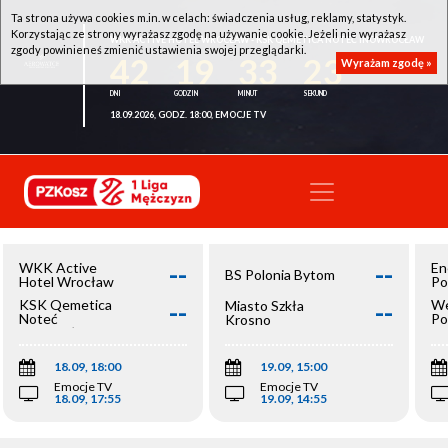
Ta strona używa cookies m.in. w celach: świadczenia usług, reklamy, statystyk.
Korzystając ze strony wyrażasz zgodę na używanie cookie. Jeżeli nie wyrażasz
WKK ACTIVE HOTEL WROCŁAW - KSK QEMETICA NOTEĆ INOWROCŁAW
zgody powinieneś zmienić ustawienia swojej przeglądarki.
42
19
33
22
Wyrażam zgodę »
18.09.2026, GODZ. 18:00, EMOCJE TV
--
--
WKK Active
En
BS Polonia Bytom
Hotel Wrocław
Po
--
--
KSK Qemetica
We
Miasto Szkła
Noteć
Po
Krosno
Inowrocław
Op
18.09, 18:00
19.09, 15:00
Emocje TV
Emocje TV
18.09, 17:55
19.09, 14:55