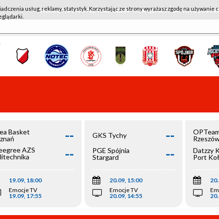
iadczenia usług, reklamy, statystyk. Korzystając ze strony wyrażasz zgodę na używanie c
WKK ACTIVE HOTEL WROCŁAW - KSK QEMETICA NOTEĆ IN
eglądarki.
--
--
ea Basket
OPTeam
GKS Tychy
znań
Rzeszó
--
--
egree AZS
PGE Spójnia
Datzzy 
litechnika
Stargard
Port Ko
olska
19.09, 18:00
20.09, 15:00
20.
Emocje TV
Emocje TV
Em
19.09, 17:55
20.09, 14:55
20.