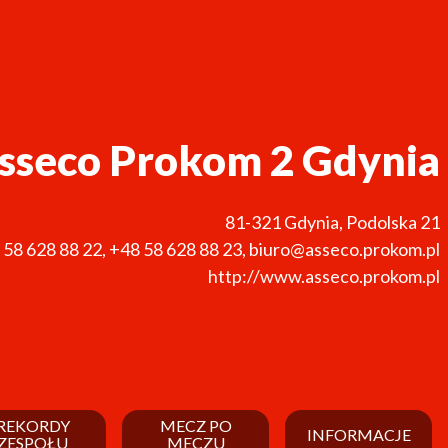
sseco Prokom 2 Gdynia
81-321
Gdynia
,
Podolska 21
 58 628 88 22
,
+48 58 628 88 23
,
biuro@asseco.prokom.pl
http://www.asseco.prokom.pl
REKORDY
MECZ PO
INFORMACJE
ZESPOŁU
MECZU