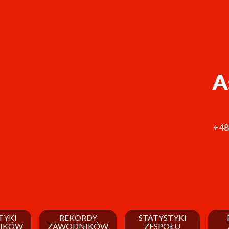
A
+48
TYKI
REKORDY
STATYSTYKI
IKÓW
ZAWODNIKÓW
ZESPOŁU