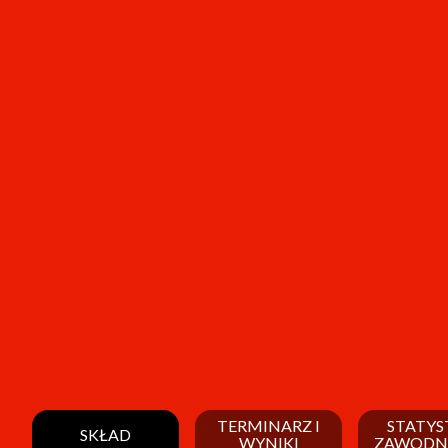
TERMINARZ I
STATYS
SKŁAD
WYNIKI
ZAWODN