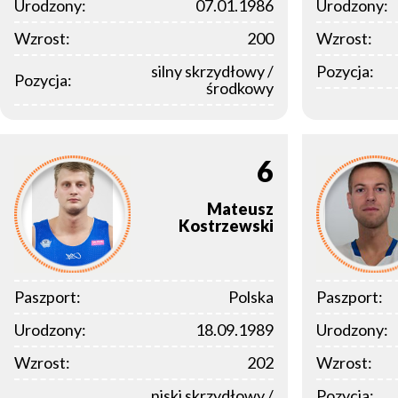
Urodzony:
07.01.1986
Urodzony:
Wzrost:
200
Wzrost:
silny skrzydłowy /
Pozycja:
Pozycja:
środkowy
6
Mateusz
Kostrzewski
Paszport:
Polska
Paszport:
Urodzony:
18.09.1989
Urodzony:
Wzrost:
202
Wzrost:
niski skrzydłowy /
Pozycja: