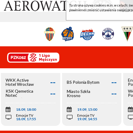
Ta strona używa cookies m.in. w celach: św
powinieneś zmienić ustawienia swojej prz
--
--
WKK Active
En
BS Polonia Bytom
Hotel Wrocław
Po
--
--
KSK Qemetica
We
Miasto Szkła
Noteć
Po
Krosno
Inowrocław
Op
18.09, 18:00
19.09, 15:00
Emocje TV
Emocje TV
18.09, 17:55
19.09, 14:55