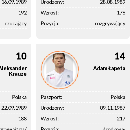
16.09.1989
Urodzony:
28.08.1989
192
Wzrost:
176
rzucający
Pozycja:
rozgrywający
10
14
Aleksander
Adam
Łapeta
Krauze
Polska
Paszport:
Polska
22.09.1989
Urodzony:
09.11.1987
188
Wzrost:
217
zgrywający /
Pozycja:
środkowy