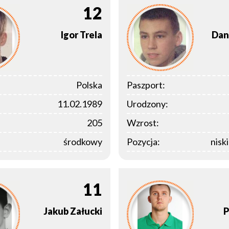
12
Igor
Trela
Dan
Polska
Paszport:
11.02.1989
Urodzony:
205
Wzrost:
środkowy
Pozycja:
nisk
11
Jakub
Załucki
P