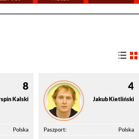
8
4
spin
Kalski
Jakub
Kietliński
Polska
Paszport:
Polska