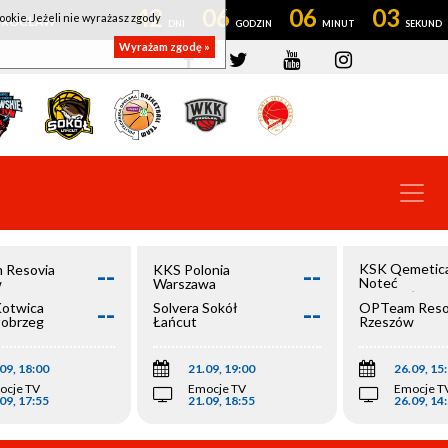
42
06
06
02
ookie. Jeżeli nie wyrażasz zgody
OWROCŁAW
Wyrażam zgodę »
--
--
KSK Qemetic
 Resovia
KKS Polonia
Noteć
w
Warszawa
Inowrocław
--
--
Kotwica
Solvera Sokół
OPTeam Reso
łobrzeg
Łańcut
Rzeszów
09, 18:00
21.09, 19:00
26.09, 15
ocje TV
Emocje TV
Emocje T
09, 17:55
21.09, 18:55
26.09, 14