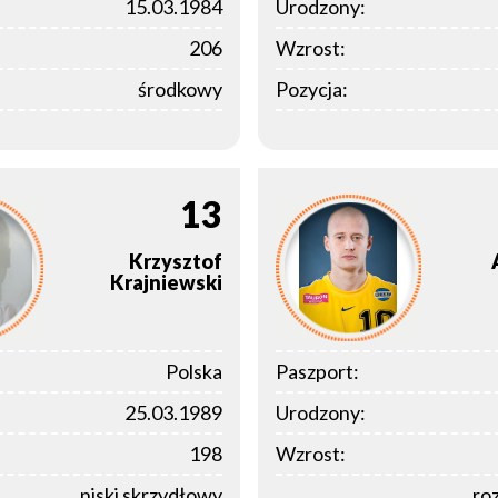
15.03.1984
Urodzony:
206
Wzrost:
środkowy
Pozycja:
13
Krzysztof
Krajniewski
Polska
Paszport:
25.03.1989
Urodzony:
198
Wzrost:
niski skrzydłowy
ro