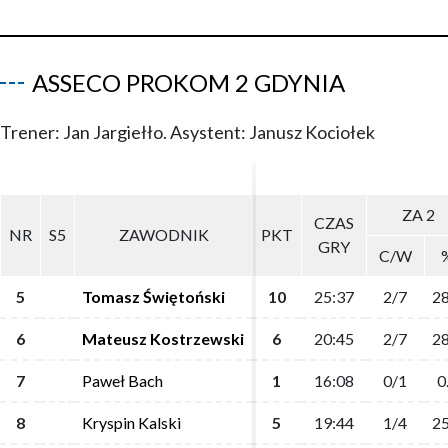
ASSECO PROKOM 2 GDYNIA
Trener: Jan Jargiełło. Asystent: Janusz Kociołek
ZA 2
ZA 2
CZAS
CZAS
NR
NR
S5
S5
ZAWODNIK
ZAWODNIK
PKT
PKT
GRY
GRY
C/W
C/W
5
5
Tomasz Świętoński
Tomasz Świętoński
10
10
25:37
25:37
2/7
2/7
28
28
6
6
Mateusz Kostrzewski
Mateusz Kostrzewski
6
6
20:45
20:45
2/7
2/7
28
28
7
7
Paweł Bach
Paweł Bach
1
1
16:08
16:08
0/1
0/1
0
0
8
8
Kryspin Kalski
Kryspin Kalski
5
5
19:44
19:44
1/4
1/4
25
25