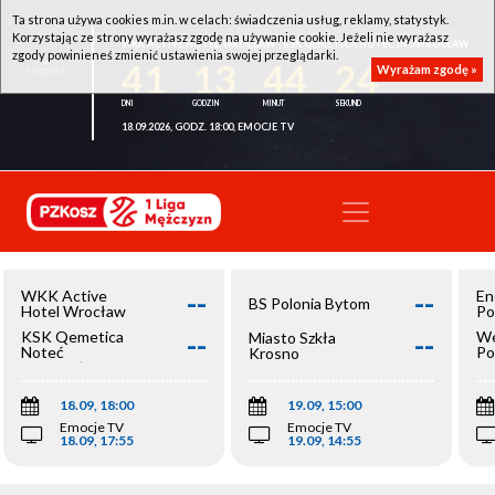
Ta strona używa cookies m.in. w celach: świadczenia usług, reklamy, statystyk.
Korzystając ze strony wyrażasz zgodę na używanie cookie. Jeżeli nie wyrażasz
WKK ACTIVE HOTEL WROCŁAW - KSK QEMETICA NOTEĆ INOWROCŁAW
zgody powinieneś zmienić ustawienia swojej przeglądarki.
41
13
44
24
Wyrażam zgodę »
18.09.2026, GODZ. 18:00, EMOCJE TV
--
--
WKK Active
En
BS Polonia Bytom
Hotel Wrocław
Po
--
--
KSK Qemetica
We
Miasto Szkła
Noteć
Po
Krosno
Inowrocław
Op
18.09, 18:00
19.09, 15:00
Emocje TV
Emocje TV
18.09, 17:55
19.09, 14:55