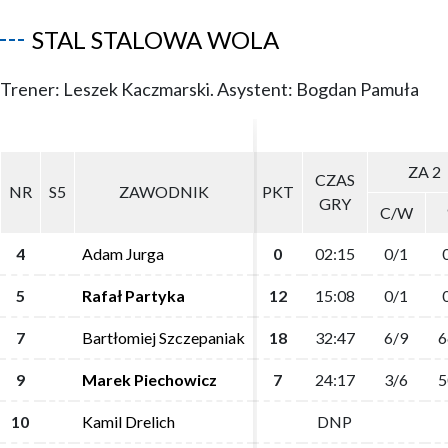
STAL STALOWA WOLA
Trener: Leszek Kaczmarski. Asystent: Bogdan Pamuła
ZA 2
ZA 2
CZAS
CZAS
NR
NR
S5
S5
ZAWODNIK
ZAWODNIK
PKT
PKT
GRY
GRY
C/W
C/W
4
4
Adam Jurga
Adam Jurga
0
0
02:15
02:15
0/1
0/1
5
5
Rafał Partyka
Rafał Partyka
12
12
15:08
15:08
0/1
0/1
7
7
Bartłomiej Szczepaniak
Bartłomiej Szczepaniak
18
18
32:47
32:47
6/9
6/9
6
6
9
9
Marek Piechowicz
Marek Piechowicz
7
7
24:17
24:17
3/6
3/6
5
5
10
10
Kamil Drelich
Kamil Drelich
DNP
DNP