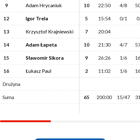
9
9
Adam Hrycaniuk
Adam Hrycaniuk
10
10
22:50
22:50
4/8
4/8
50
50
12
12
Igor Trela
Igor Trela
5
5
15:54
15:54
0/1
0/1
0
0
13
13
Krzysztof Krajniewski
Krzysztof Krajniewski
7
7
20:04
20:04
14
14
Adam Łapeta
Adam Łapeta
10
10
21:30
21:30
4/7
4/7
57
57
15
15
Sławomir Sikora
Sławomir Sikora
9
9
26:26
26:26
1/6
1/6
16
16
16
16
Łukasz Paul
Łukasz Paul
2
2
11:02
11:02
1/6
1/6
16
16
Drużyna
Drużyna
Suma
Suma
65
65
200:00
200:00
15/47
15/47
31
31