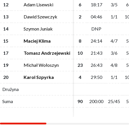
12
12
Adam Lisewski
Adam Lisewski
6
6
18:17
18:17
3/5
3/5
6
6
13
13
Dawid Szewczyk
Dawid Szewczyk
2
2
04:46
04:46
1/1
1/1
1
1
14
14
Szymon Juniak
Szymon Juniak
DNP
DNP
15
15
Maciej Klima
Maciej Klima
8
8
24:14
24:14
4/7
4/7
5
5
17
17
Tomasz Andrzejewski
Tomasz Andrzejewski
10
10
21:43
21:43
3/6
3/6
5
5
19
19
Michał Wołoszyn
Michał Wołoszyn
23
23
26:43
26:43
4/8
4/8
5
5
20
20
Karol Szpyrka
Karol Szpyrka
4
4
29:50
29:50
1/1
1/1
1
1
Drużyna
Drużyna
Suma
Suma
90
90
200:00
200:00
25/45
25/45
5
5