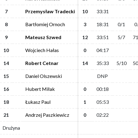
7
7
Przemysław Tradecki
Przemysław Tradecki
10
10
33:31
33:31
8
8
Bartłomiej Ornoch
Bartłomiej Ornoch
3
3
18:31
18:31
0/1
0/1
0
0
9
9
Mateusz Szwed
Mateusz Szwed
12
12
33:51
33:51
5/7
5/7
71
71
10
10
Wojciech Hałas
Wojciech Hałas
0
0
04:17
04:17
14
14
Robert Cetnar
Robert Cetnar
14
14
35:33
35:33
5/10
5/10
50
50
15
15
Daniel Olszewski
Daniel Olszewski
DNP
DNP
16
16
Hubert Miłak
Hubert Miłak
0
0
00:18
00:18
18
18
Łukasz Paul
Łukasz Paul
1
1
05:53
05:53
21
21
Andrzej Paszkiewicz
Andrzej Paszkiewicz
0
0
02:22
02:22
Drużyna
Drużyna