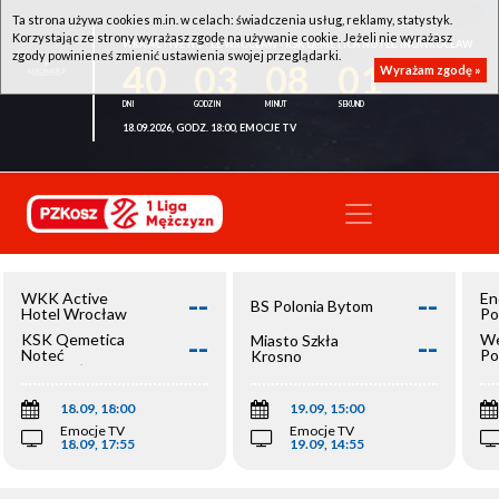
Ta strona używa cookies m.in. w celach: świadczenia usług, reklamy, statystyk.
Korzystając ze strony wyrażasz zgodę na używanie cookie. Jeżeli nie wyrażasz
WKK ACTIVE HOTEL WROCŁAW - KSK QEMETICA NOTEĆ INOWROCŁAW
zgody powinieneś zmienić ustawienia swojej przeglądarki.
40
03
08
01
Wyrażam zgodę »
18.09.2026, GODZ. 18:00, EMOCJE TV
--
--
WKK Active
En
BS Polonia Bytom
Hotel Wrocław
Po
--
--
KSK Qemetica
We
Miasto Szkła
Noteć
Po
Krosno
Inowrocław
Op
18.09, 18:00
19.09, 15:00
Emocje TV
Emocje TV
18.09, 17:55
19.09, 14:55