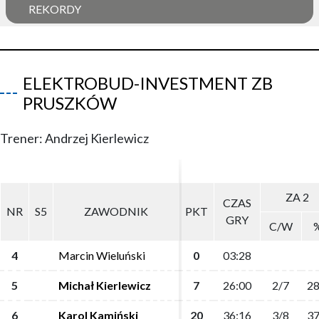
REKORDY
ELEKTROBUD-INVESTMENT ZB
PRUSZKÓW
Trener: Andrzej Kierlewicz
ZA 2
ZA 2
CZAS
CZAS
NR
NR
S5
S5
ZAWODNIK
ZAWODNIK
PKT
PKT
GRY
GRY
C/W
C/W
4
4
Marcin Wieluński
Marcin Wieluński
0
0
03:28
03:28
5
5
Michał Kierlewicz
Michał Kierlewicz
7
7
26:00
26:00
2/7
2/7
28
28
6
6
Karol Kamiński
Karol Kamiński
20
20
36:16
36:16
3/8
3/8
37
37