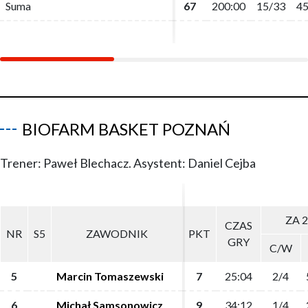
Suma
Suma
67
67
200:00
200:00
15/33
15/33
45
45
BIOFARM BASKET POZNAŃ
Trener: Paweł Blechacz. Asystent: Daniel Cejba
ZA 2
ZA 2
CZAS
CZAS
NR
NR
S5
S5
ZAWODNIK
ZAWODNIK
PKT
PKT
GRY
GRY
C/W
C/W
5
5
Marcin Tomaszewski
Marcin Tomaszewski
7
7
25:04
25:04
2/4
2/4
6
6
Michał Samsonowicz
Michał Samsonowicz
9
9
34:12
34:12
1/4
1/4