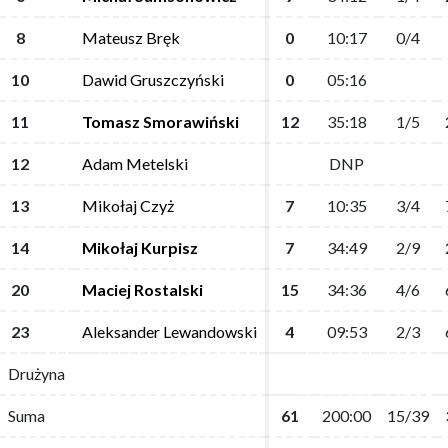
8
8
Mateusz Bręk
Mateusz Bręk
0
0
10:17
10:17
0/4
0/4
10
10
Dawid Gruszczyński
Dawid Gruszczyński
0
0
05:16
05:16
11
11
Tomasz Smorawiński
Tomasz Smorawiński
12
12
35:18
35:18
1/5
1/5
12
12
Adam Metelski
Adam Metelski
DNP
DNP
13
13
Mikołaj Czyż
Mikołaj Czyż
7
7
10:35
10:35
3/4
3/4
14
14
Mikołaj Kurpisz
Mikołaj Kurpisz
7
7
34:49
34:49
2/9
2/9
20
20
Maciej Rostalski
Maciej Rostalski
15
15
34:36
34:36
4/6
4/6
23
23
Aleksander Lewandowski
Aleksander Lewandowski
4
4
09:53
09:53
2/3
2/3
Drużyna
Drużyna
Suma
Suma
61
61
200:00
200:00
15/39
15/39