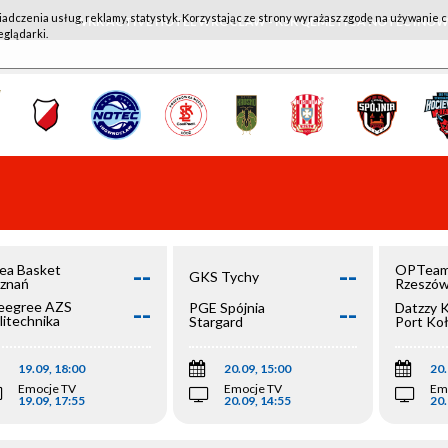
iadczenia usług, reklamy, statystyk. Korzystając ze strony wyrażasz zgodę na używanie c
WKK ACTIVE HOTEL WROCŁAW - KSK QEMETICA NOTEĆ IN
eglądarki.
--
--
ea Basket
OPTeam
GKS Tychy
znań
Rzeszó
--
--
egree AZS
PGE Spójnia
Datzzy 
litechnika
Stargard
Port Ko
olska
19.09, 18:00
20.09, 15:00
20.
Emocje TV
Emocje TV
Em
19.09, 17:55
20.09, 14:55
20.