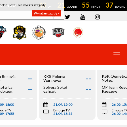
40
21
55
36
ookie. Jeżeli nie wyrażasz zgody
OWROCŁAW
Wyrażam zgodę »
--
--
KSK Qemetic
 Resovia
KKS Polonia
Noteć
w
Warszawa
Inowrocław
--
--
Kotwica
Solvera Sokół
OPTeam Reso
łobrzeg
Łańcut
Rzeszów
09, 18:00
21.09, 19:00
26.09, 15
ocje TV
Emocje TV
Emocje T
09, 17:55
21.09, 18:55
26.09, 14