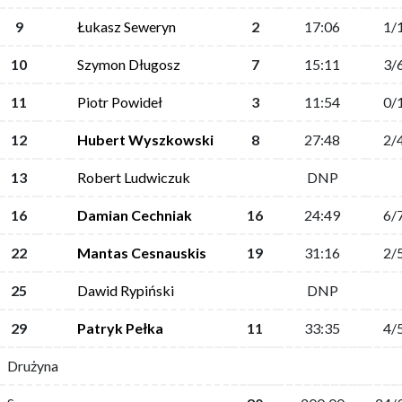
9
Łukasz Seweryn
2
17:06
1/
10
Szymon Długosz
7
15:11
3/
11
Piotr Powideł
3
11:54
0/
12
Hubert Wyszkowski
8
27:48
2/
13
Robert Ludwiczuk
DNP
16
Damian Cechniak
16
24:49
6/
22
Mantas Cesnauskis
19
31:16
2/
25
Dawid Rypiński
DNP
29
Patryk Pełka
11
33:35
4/
Drużyna