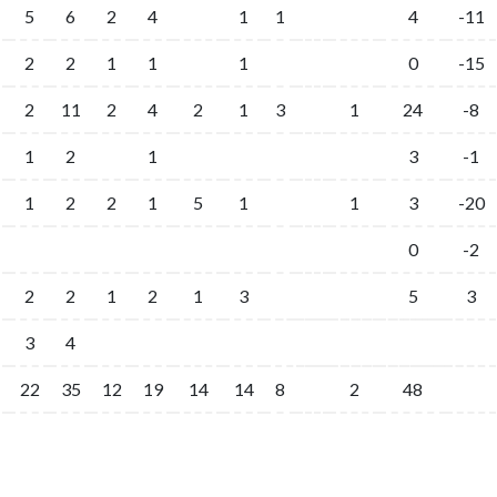
5
6
2
4
1
1
4
-11
2
2
1
1
1
0
-15
2
11
2
4
2
1
3
1
24
-8
1
2
1
3
-1
1
2
2
1
5
1
1
3
-20
0
-2
2
2
1
2
1
3
5
3
3
4
22
35
12
19
14
14
8
2
48