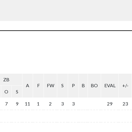
ZB
A
F
FW
S
P
B
BO
EVAL
+/-
O
S
7
9
11
1
2
3
3
29
23