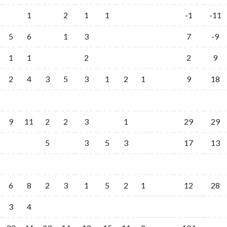
1
2
1
1
-1
-11
5
6
1
3
7
-9
1
1
2
2
9
2
4
3
5
3
1
2
1
9
18
9
11
2
2
3
1
29
29
5
3
5
3
17
13
6
8
2
3
1
5
2
1
12
28
3
4