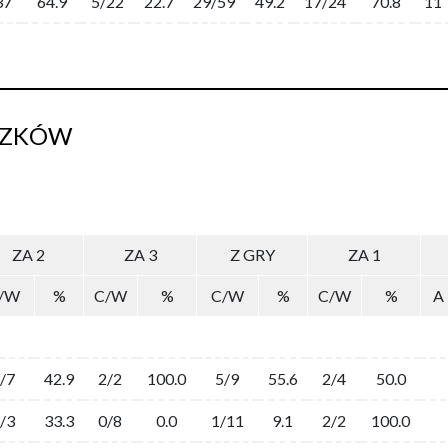
37
64.9
5/22
22.7
29/59
49.2
17/24
70.8
11
SZKÓW
ZA 2
ZA 3
Z GRY
ZA 1
/W
%
C/W
%
C/W
%
C/W
%
A
/7
42.9
2/2
100.0
5/9
55.6
2/4
50.0
/3
33.3
0/8
0.0
1/11
9.1
2/2
100.0