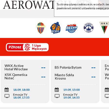
Ta strona używa cookies m.in. w celach: św
powinieneś zmienić ustawienia swojej prz
--
--
WKK Active
En
BS Polonia Bytom
Hotel Wrocław
Po
--
--
KSK Qemetica
We
Miasto Szkła
Noteć
Po
Krosno
Inowrocław
Op
18.09, 18:00
19.09, 15:00
Emocje TV
Emocje TV
18.09, 17:55
19.09, 14:55