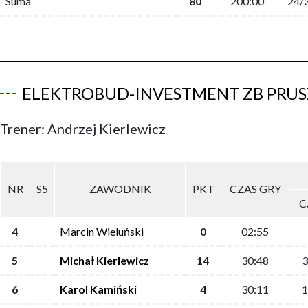
Suma
80
200:00
24/
ELEKTROBUD-INVESTMENT ZB PRU
Trener: Andrzej Kierlewicz
NR
S5
ZAWODNIK
PKT
CZAS GRY
C
4
Marcin Wieluński
0
02:55
5
Michał Kierlewicz
14
30:48
3
6
Karol Kamiński
4
30:11
1