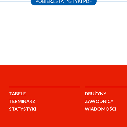
POBIERZ STATYSTYKI PDF
TABELE
DRUŻYNY
TERMINARZ
ZAWODNICY
STATYSTYKI
WIADOMOŚCI