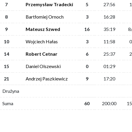
7
Przemysław Tradecki
5
27:56
1
8
Bartłomiej Ornoch
3
16:28
9
Mateusz Szwed
16
35:19
8
10
Wojciech Hałas
3
11:58
0
14
Robert Cetnar
6
25:37
2
15
Daniel Olszewski
0
01:29
21
Andrzej Paszkiewicz
9
17:20
Drużyna
Suma
60
200:00
15