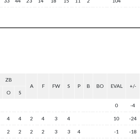
33
44
23
14
18
15
11
2
104
ZB
A
F
FW
S
P
B
BO
EVAL
+/-
O
S
0
-4
4
4
2
4
3
4
10
-24
2
2
2
2
3
3
4
-1
-18