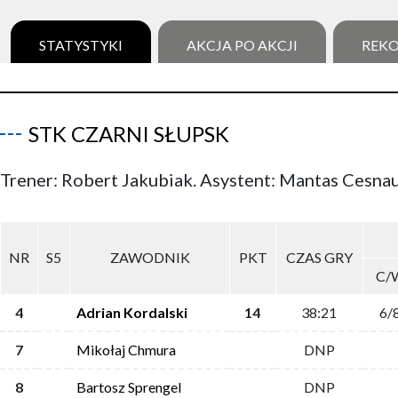
STATYSTYKI
AKCJA PO AKCJI
REK
STK CZARNI SŁUPSK
Trener: Robert Jakubiak. Asystent: Mantas Cesna
NR
S5
ZAWODNIK
PKT
CZAS GRY
C/
4
Adrian Kordalski
14
38:21
6/
7
Mikołaj Chmura
DNP
8
Bartosz Sprengel
DNP