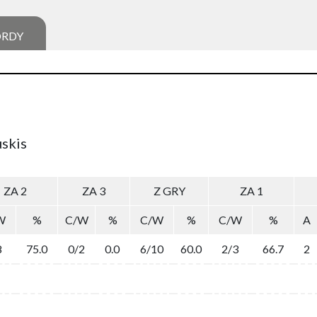
ORDY
uskis
ZA 2
ZA 3
Z GRY
ZA 1
W
%
C/W
%
C/W
%
C/W
%
A
8
75.0
0/2
0.0
6/10
60.0
2/3
66.7
2