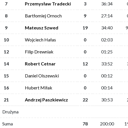
7
Przemysław Tradecki
3
36:34
8
Bartłomiej Ornoch
9
27:14
9
Mateusz Szwed
19
34:40
9
10
Wojciech Hałas
0
02:03
12
Filip Drewniak
0
01:25
14
Robert Cetnar
12
33:52
15
Daniel Olszewski
0
00:12
16
Hubert Miłak
0
00:14
21
Andrzej Paszkiewicz
22
30:53
Drużyna
Suma
78
200:00
1