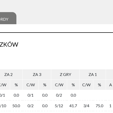
ORDY
SZKÓW
ZA 2
ZA 3
Z GRY
ZA 1
C/W
%
C/W
%
C/W
%
C/W
%
A
0/1
0.0
0/1
0.0
0/2
0.0
/10
50.0
0/2
0.0
5/12
41.7
3/4
75.0
1