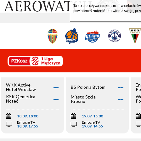
Ta strona używa cookies m.in. w celach: św
powinieneś zmienić ustawienia swojej prz
--
--
WKK Active
En
BS Polonia Bytom
Hotel Wrocław
Po
--
--
KSK Qemetica
We
Miasto Szkła
Noteć
Po
Krosno
Inowrocław
Op
18.09, 18:00
19.09, 15:00
Emocje TV
Emocje TV
18.09, 17:55
19.09, 14:55