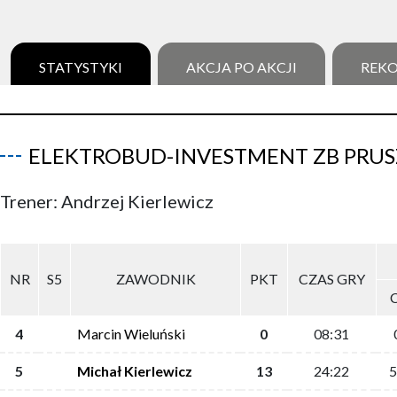
STATYSTYKI
AKCJA PO AKCJI
REK
ELEKTROBUD-INVESTMENT ZB PRU
Trener: Andrzej Kierlewicz
NR
S5
ZAWODNIK
PKT
CZAS GRY
4
Marcin Wieluński
0
08:31
5
Michał Kierlewicz
13
24:22
5