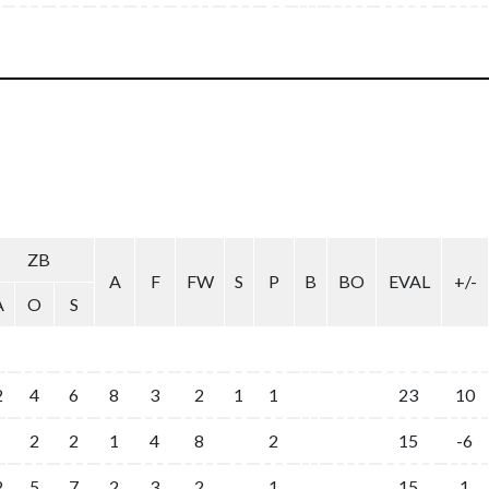
ZB
A
F
FW
S
P
B
BO
EVAL
+/-
A
O
S
2
4
6
8
3
2
1
1
23
10
2
2
1
4
8
2
15
-6
2
5
7
2
3
2
1
15
1