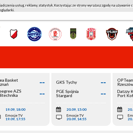
iadczenia usług, reklamy, statystyk. Korzystając ze strony wyrażasz zgodę na używanie c
WKK ACTIVE HOTEL WROCŁAW - KSK QEMETICA NOTEĆ IN
eglądarki.
--
--
ea Basket
OPTeam
GKS Tychy
znań
Rzeszó
--
--
egree AZS
PGE Spójnia
Datzzy 
litechnika
Stargard
Port Ko
olska
19.09, 18:00
20.09, 15:00
20.
Emocje TV
Emocje TV
Em
19.09, 17:55
20.09, 14:55
20.