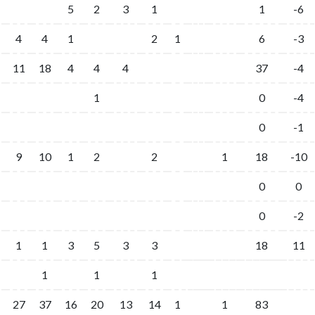
5
2
3
1
1
-6
4
4
1
2
1
6
-3
11
18
4
4
4
37
-4
1
0
-4
0
-1
9
10
1
2
2
1
18
-10
0
0
0
-2
1
1
3
5
3
3
18
11
1
1
1
27
37
16
20
13
14
1
1
83