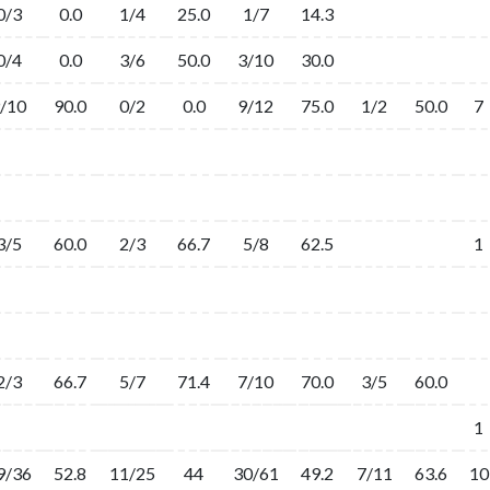
0/3
0.0
1/4
25.0
1/7
14.3
0/4
0.0
3/6
50.0
3/10
30.0
/10
90.0
0/2
0.0
9/12
75.0
1/2
50.0
7
3/5
60.0
2/3
66.7
5/8
62.5
1
2/3
66.7
5/7
71.4
7/10
70.0
3/5
60.0
1
9/36
52.8
11/25
44
30/61
49.2
7/11
63.6
10