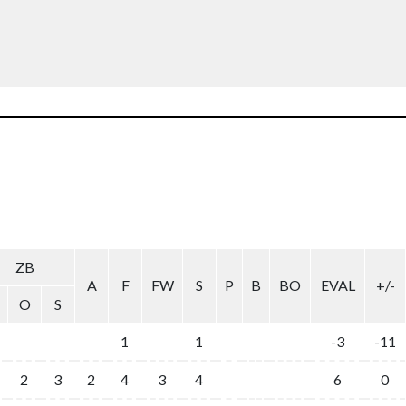
ZB
A
F
FW
S
P
B
BO
EVAL
+/-
O
S
1
1
-3
-11
2
3
2
4
3
4
6
0