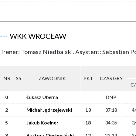
WKK WROCŁAW
Trener: Tomasz Niedbalski. Asystent: Sebastian 
NR
S5
ZAWODNIK
PKT
CZAS GRY
C
0
Łukasz Uberna
DNP
2
Michał Jędrzejewski
13
37:18
4
5
Jakub Koelner
18
34:36
3
8
Bartosz Ciechociński
12
22:14
2