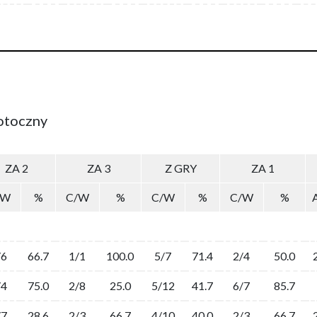
Potoczny
ZA 2
ZA 3
Z GRY
ZA 1
/W
%
C/W
%
C/W
%
C/W
%
/6
66.7
1/1
100.0
5/7
71.4
2/4
50.0
/4
75.0
2/8
25.0
5/12
41.7
6/7
85.7
/7
28.6
2/3
66.7
4/10
40.0
2/3
66.7