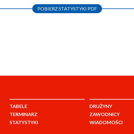
POBIERZ STATYSTYKI PDF
TABELE
DRUŻYNY
TERMINARZ
ZAWODNICY
STATYSTYKI
WIADOMOŚCI