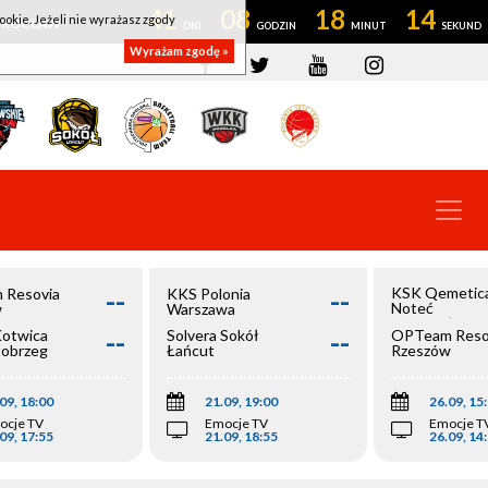
41
08
18
14
ookie. Jeżeli nie wyrażasz zgody
OWROCŁAW
Wyrażam zgodę »
--
--
KSK Qemetic
 Resovia
KKS Polonia
Noteć
w
Warszawa
Inowrocław
--
--
Kotwica
Solvera Sokół
OPTeam Reso
łobrzeg
Łańcut
Rzeszów
09, 18:00
21.09, 19:00
26.09, 15
ocje TV
Emocje TV
Emocje T
09, 17:55
21.09, 18:55
26.09, 14