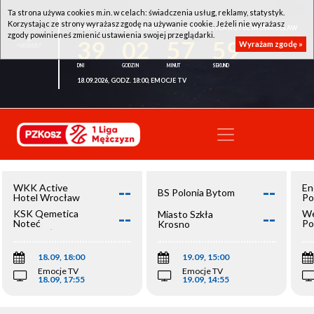
Ta strona używa cookies m.in. w celach: świadczenia usług, reklamy, statystyk.
Korzystając ze strony wyrażasz zgodę na używanie cookie. Jeżeli nie wyrażasz
WKK ACTIVE HOTEL WROCŁAW - KSK QEMETICA NOTEĆ INOWROCŁAW
zgody powinieneś zmienić ustawienia swojej przeglądarki.
39
02
57
59
Wyrażam zgodę »
18.09.2026, GODZ. 18:00, EMOCJE TV
--
--
WKK Active
En
BS Polonia Bytom
Hotel Wrocław
Po
--
--
KSK Qemetica
We
Miasto Szkła
Noteć
Po
Krosno
Inowrocław
Op
18.09, 18:00
19.09, 15:00
Emocje TV
Emocje TV
18.09, 17:55
19.09, 14:55