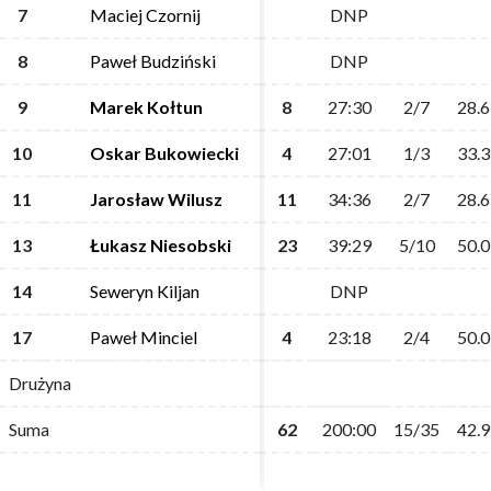
7
7
Maciej Czornij
Maciej Czornij
DNP
DNP
8
8
Paweł Budziński
Paweł Budziński
DNP
DNP
9
9
Marek Kołtun
Marek Kołtun
8
8
27:30
27:30
2/7
2/7
28.6
28.6
10
10
Oskar Bukowiecki
Oskar Bukowiecki
4
4
27:01
27:01
1/3
1/3
33.3
33.3
11
11
Jarosław Wilusz
Jarosław Wilusz
11
11
34:36
34:36
2/7
2/7
28.6
28.6
13
13
Łukasz Niesobski
Łukasz Niesobski
23
23
39:29
39:29
5/10
5/10
50.0
50.0
14
14
Seweryn Kiljan
Seweryn Kiljan
DNP
DNP
17
17
Paweł Minciel
Paweł Minciel
4
4
23:18
23:18
2/4
2/4
50.0
50.0
Drużyna
Drużyna
Suma
Suma
62
62
200:00
200:00
15/35
15/35
42.9
42.9