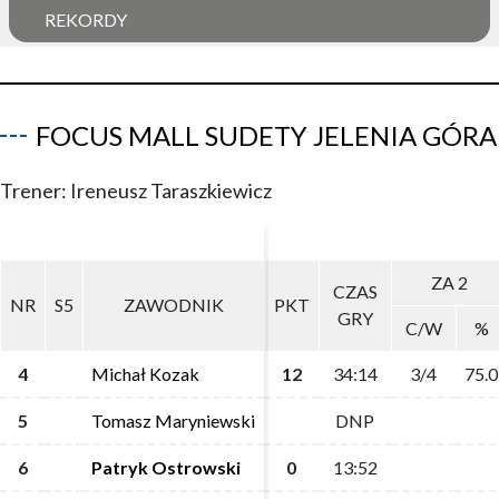
REKORDY
FOCUS MALL SUDETY JELENIA GÓRA
Trener: Ireneusz Taraszkiewicz
ZA 2
ZA 2
CZAS
CZAS
NR
NR
S5
S5
ZAWODNIK
ZAWODNIK
PKT
PKT
GRY
GRY
C/W
C/W
%
%
4
4
Michał Kozak
Michał Kozak
12
12
34:14
34:14
3/4
3/4
75.0
75.0
5
5
Tomasz Maryniewski
Tomasz Maryniewski
DNP
DNP
6
6
Patryk Ostrowski
Patryk Ostrowski
0
0
13:52
13:52