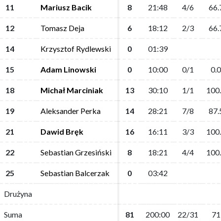
11
11
Mariusz Bacik
Mariusz Bacik
8
8
21:48
21:48
4/6
4/6
66.
66.
12
12
Tomasz Deja
Tomasz Deja
6
6
18:12
18:12
2/3
2/3
66.
66.
14
14
Krzysztof Rydlewski
Krzysztof Rydlewski
0
0
01:39
01:39
15
15
Adam Linowski
Adam Linowski
0
0
10:00
10:00
0/1
0/1
0.0
0.0
18
18
Michał Marciniak
Michał Marciniak
13
13
30:10
30:10
1/1
1/1
100
100
19
19
Aleksander Perka
Aleksander Perka
14
14
28:21
28:21
7/8
7/8
87.
87.
21
21
Dawid Bręk
Dawid Bręk
16
16
16:11
16:11
3/3
3/3
100
100
22
22
Sebastian Grzesiński
Sebastian Grzesiński
8
8
18:21
18:21
4/4
4/4
100
100
25
25
Sebastian Balcerzak
Sebastian Balcerzak
0
0
03:42
03:42
Drużyna
Drużyna
Suma
Suma
81
81
200:00
200:00
22/31
22/31
71
71