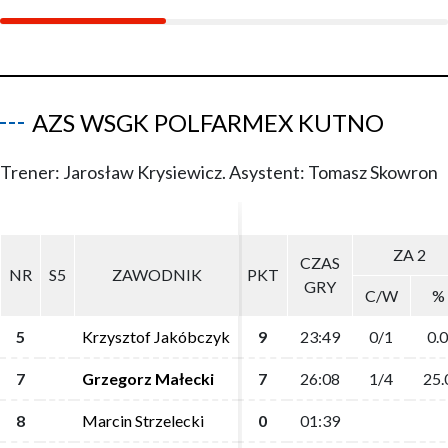
AZS WSGK POLFARMEX KUTNO
Trener: Jarosław Krysiewicz. Asystent: Tomasz Skowron
ZA 2
ZA 2
CZAS
CZAS
NR
NR
S5
S5
ZAWODNIK
ZAWODNIK
PKT
PKT
GRY
GRY
C/W
C/W
%
%
5
5
Krzysztof Jakóbczyk
Krzysztof Jakóbczyk
9
9
23:49
23:49
0/1
0/1
0.0
0.0
7
7
Grzegorz Małecki
Grzegorz Małecki
7
7
26:08
26:08
1/4
1/4
25.
25.
8
8
Marcin Strzelecki
Marcin Strzelecki
0
0
01:39
01:39