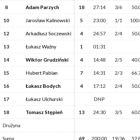
8
8
Adam Parzych
Adam Parzych
18
18
27:14
27:14
3/6
3/6
50.
50.
10
10
Jarosław Kalinowski
Jarosław Kalinowski
5
5
23:00
23:00
1/1
1/1
100.
100.
12
12
Arkadiusz Soczewski
Arkadiusz Soczewski
4
4
24:57
24:57
2/4
2/4
50.
50.
13
13
Łukasz Ważny
Łukasz Ważny
1
1
01:31
01:31
14
14
Wiktor Grudziński
Wiktor Grudziński
4
4
14:48
14:48
2/5
2/5
40.
40.
15
15
Hubert Pabian
Hubert Pabian
7
7
14:31
14:31
2/3
2/3
66.
66.
16
16
Łukasz Bodych
Łukasz Bodych
4
4
17:12
17:12
2/4
2/4
50.
50.
17
17
Łukasz Ulchurski
Łukasz Ulchurski
DNP
DNP
18
18
Tomasz Stępień
Tomasz Stępień
13
13
24:30
24:30
3/5
3/5
60.
60.
Drużyna
Drużyna
Suma
Suma
69
69
200:00
200:00
19/36
19/36
52.
52.