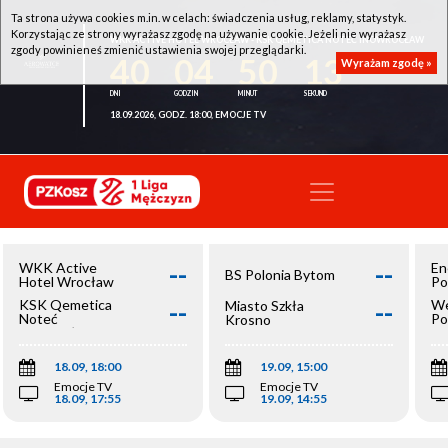
Ta strona używa cookies m.in. w celach: świadczenia usług, reklamy, statystyk.
Korzystając ze strony wyrażasz zgodę na używanie cookie. Jeżeli nie wyrażasz
WKK ACTIVE HOTEL WROCŁAW - KSK QEMETICA NOTEĆ INOWROCŁAW
zgody powinieneś zmienić ustawienia swojej przeglądarki.
40
04
50
13
Wyrażam zgodę »
18.09.2026, GODZ. 18:00, EMOCJE TV
--
--
WKK Active
En
BS Polonia Bytom
Hotel Wrocław
Po
--
--
KSK Qemetica
We
Miasto Szkła
Noteć
Po
Krosno
Inowrocław
Op
18.09, 18:00
19.09, 15:00
Emocje TV
Emocje TV
18.09, 17:55
19.09, 14:55