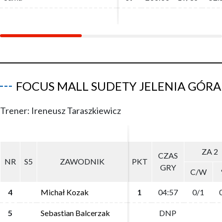
FOCUS MALL SUDETY JELENIA GÓRA
Trener: Ireneusz Taraszkiewicz
ZA 2
ZA 2
CZAS
CZAS
NR
NR
S5
S5
ZAWODNIK
ZAWODNIK
PKT
PKT
GRY
GRY
C/W
C/W
4
4
Michał Kozak
Michał Kozak
1
1
04:57
04:57
0/1
0/1
5
5
Sebastian Balcerzak
Sebastian Balcerzak
DNP
DNP