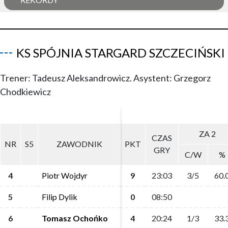
KS SPÓJNIA STARGARD SZCZECIŃSKI
Trener: Tadeusz Aleksandrowicz. Asystent: Grzegorz
Chodkiewicz
ZA 2
ZA 2
CZAS
CZAS
NR
NR
S5
S5
ZAWODNIK
ZAWODNIK
PKT
PKT
GRY
GRY
C/W
C/W
%
%
4
4
Piotr Wojdyr
Piotr Wojdyr
9
9
23:03
23:03
3/5
3/5
60.
60.
5
5
Filip Dylik
Filip Dylik
0
0
08:50
08:50
6
6
Tomasz Ochońko
Tomasz Ochońko
4
4
20:24
20:24
1/3
1/3
33.
33.