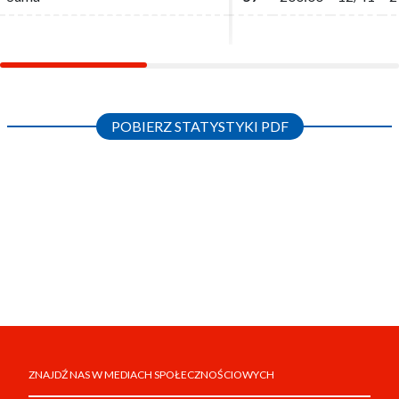
POBIERZ STATYSTYKI PDF
ZNAJDŹ NAS W MEDIACH SPOŁECZNOŚCIOWYCH