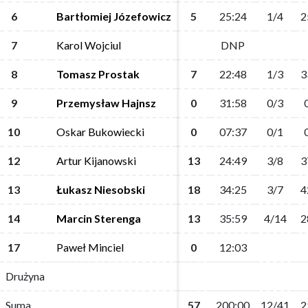
6
6
Bartłomiej Józefowicz
Bartłomiej Józefowicz
5
5
25:24
25:24
1/4
1/4
2
2
7
7
Karol Wojciul
Karol Wojciul
DNP
DNP
8
8
Tomasz Prostak
Tomasz Prostak
7
7
22:48
22:48
1/3
1/3
3
3
9
9
Przemysław Hajnsz
Przemysław Hajnsz
0
0
31:58
31:58
0/3
0/3
10
10
Oskar Bukowiecki
Oskar Bukowiecki
0
0
07:37
07:37
0/1
0/1
12
12
Artur Kijanowski
Artur Kijanowski
13
13
24:49
24:49
3/8
3/8
3
3
13
13
Łukasz Niesobski
Łukasz Niesobski
18
18
34:25
34:25
3/7
3/7
4
4
14
14
Marcin Sterenga
Marcin Sterenga
13
13
35:59
35:59
4/14
4/14
2
2
17
17
Paweł Minciel
Paweł Minciel
0
0
12:03
12:03
Drużyna
Drużyna
Suma
Suma
57
57
200:00
200:00
12/41
12/41
2
2