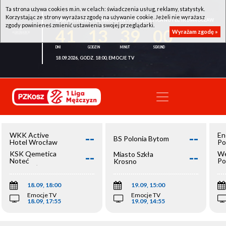
Ta strona używa cookies m.in. w celach: świadczenia usług, reklamy, statystyk.
Korzystając ze strony wyrażasz zgodę na używanie cookie. Jeżeli nie wyrażasz
WKK ACTIVE HOTEL WROCŁAW - KSK QEMETICA NOTEĆ INOWROCŁAW
zgody powinieneś zmienić ustawienia swojej przeglądarki.
41
13
38
59
Wyrażam zgodę »
18.09.2026, GODZ. 18:00, EMOCJE TV
--
--
WKK Active
En
BS Polonia Bytom
Hotel Wrocław
Po
--
--
KSK Qemetica
We
Miasto Szkła
Noteć
Po
Krosno
Inowrocław
Op
18.09, 18:00
19.09, 15:00
Emocje TV
Emocje TV
18.09, 17:55
19.09, 14:55