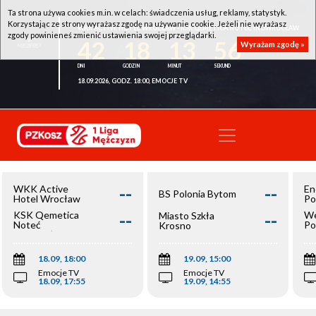
Ta strona używa cookies m.in. w celach: świadczenia usług, reklamy, statystyk.
Korzystając ze strony wyrażasz zgodę na używanie cookie. Jeżeli nie wyrażasz
WKK ACTIVE HOTEL WROCŁAW - KSK QEMETICA NOTEĆ INOWROCŁAW
zgody powinieneś zmienić ustawienia swojej przeglądarki.
42
18
13
55
Wyrażam zgodę »
18.09.2026, GODZ. 18:00, EMOCJE TV
--
--
WKK Active
En
BS Polonia Bytom
Hotel Wrocław
Po
--
--
KSK Qemetica
We
Miasto Szkła
Noteć
Po
Krosno
Inowrocław
Op
18.09, 18:00
19.09, 15:00
Emocje TV
Emocje TV
18.09, 17:55
19.09, 14:55