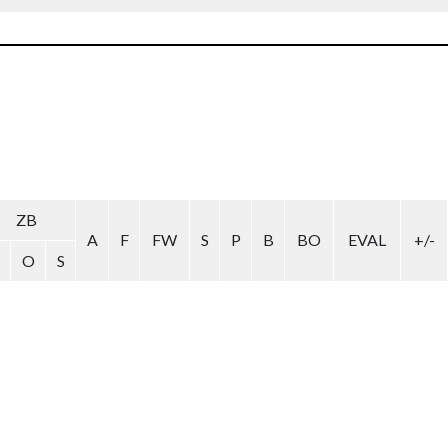
ZB
A
F
FW
S
P
B
BO
EVAL
+/-
O
S