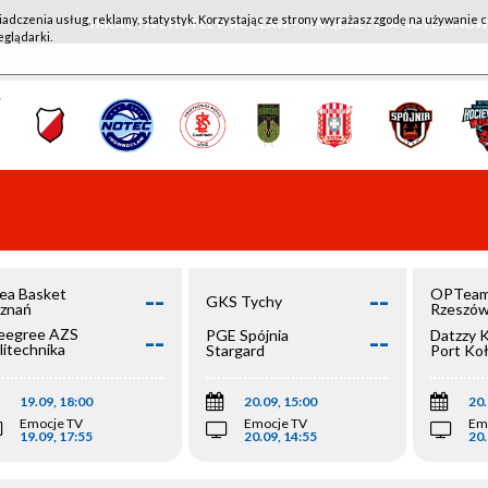
iadczenia usług, reklamy, statystyk. Korzystając ze strony wyrażasz zgodę na używanie c
WKK ACTIVE HOTEL WROCŁAW - KSK QEMETICA NOTEĆ IN
eglądarki.
--
--
ea Basket
OPTeam
GKS Tychy
znań
Rzeszó
--
--
egree AZS
PGE Spójnia
Datzzy 
litechnika
Stargard
Port Ko
olska
19.09, 18:00
20.09, 15:00
20.
Emocje TV
Emocje TV
Em
19.09, 17:55
20.09, 14:55
20.