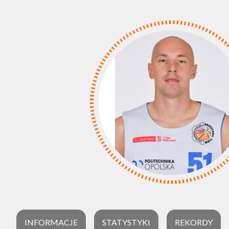
INFORMACJE
STATYSTYKI
REKORDY