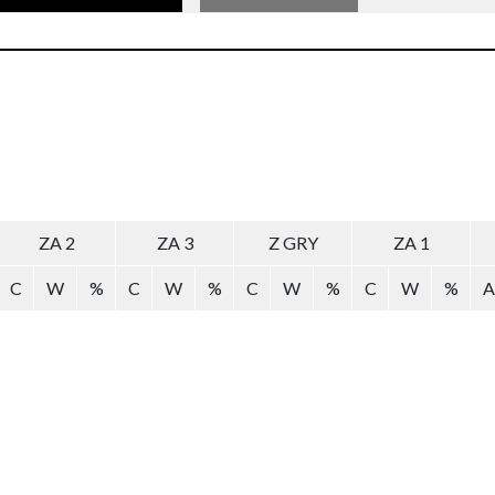
ZA 2
ZA 3
Z GRY
ZA 1
C
W
%
C
W
%
C
W
%
C
W
%
A