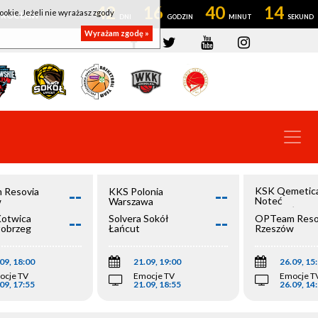
42
16
40
13
ookie. Jeżeli nie wyrażasz zgody
OWROCŁAW
Wyrażam zgodę »
--
--
KSK Qemetic
 Resovia
KKS Polonia
Noteć
w
Warszawa
Inowrocław
--
--
Kotwica
Solvera Sokół
OPTeam Reso
łobrzeg
Łańcut
Rzeszów
09, 18:00
21.09, 19:00
26.09, 15
ocje TV
Emocje TV
Emocje T
09, 17:55
21.09, 18:55
26.09, 14