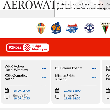
Ta strona używa cookies m.in. w celach: św
powinieneś zmienić ustawienia swojej prz
--
--
WKK Active
En
BS Polonia Bytom
Hotel Wrocław
Po
--
--
KSK Qemetica
We
Miasto Szkła
Noteć
Po
Krosno
Inowrocław
Op
18.09, 18:00
19.09, 15:00
Emocje TV
Emocje TV
18.09, 17:55
19.09, 14:55