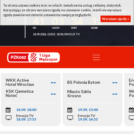
Ta strona używa cookies m.in. w celach: świadczenia usług, reklamy, statystyk.
Korzystając ze strony wyrażasz zgodę na używanie cookie. Jeżeli nie wyrażasz
WKK ACTIVE HOTEL WROCŁAW - KSK QEMETICA NOTEĆ INOWROCŁAW
zgody powinieneś zmienić ustawienia swojej przeglądarki.
41
03
34
32
Wyrażam zgodę »
18.09.2026, GODZ. 18:00, EMOCJE TV
--
--
WKK Active
En
BS Polonia Bytom
Hotel Wrocław
Po
--
--
KSK Qemetica
We
Miasto Szkła
Noteć
Po
Krosno
Inowrocław
Op
18.09, 18:00
19.09, 15:00
Emocje TV
Emocje TV
18.09, 17:55
19.09, 14:55