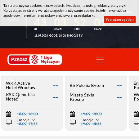
Ta strona używa cookies m.in. w celach: świadczenia usług, reklamy, statystyk.
Korzystając ze strony wyrażasz zgodę na używanie cookie. Jeżeli nie wyrażasz
WKK ACTIVE HOTEL WROCŁAW - KSK QEMETICA NOTEĆ INOWROCŁAW
zgody powinieneś zmienić ustawienia swojej przeglądarki.
43
03
52
00
Wyrażam zgodę »
18.09.2026, GODZ. 18:00, EMOCJE TV
--
--
WKK Active
En
BS Polonia Bytom
Hotel Wrocław
Po
--
--
KSK Qemetica
We
Miasto Szkła
Noteć
Po
Krosno
Inowrocław
Op
18.09, 18:00
19.09, 15:00
Emocje TV
Emocje TV
18.09, 17:55
19.09, 14:55