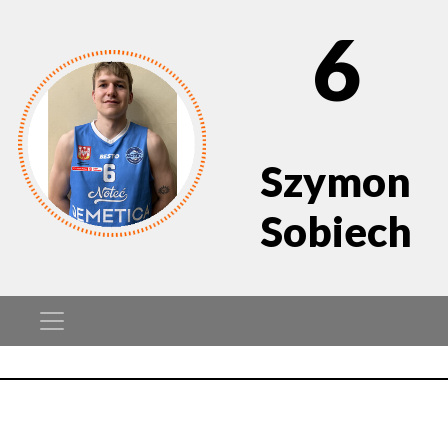
6
Szymon
Sobiech