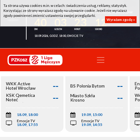
Ta strona używa cookies m.in. w celach: świadczenia usług, reklamy, statystyk.
Korzystając ze strony wyrażasz zgodę na używanie cookie. Jeżeli nie wyrażasz
WKK ACTIVE HOTEL WROCŁAW - KSK QEMETICA NOTEĆ INOWROCŁAW
zgody powinieneś zmienić ustawienia swojej przeglądarki.
40
03
23
12
Wyrażam zgodę »
18.09.2026, GODZ. 18:00, EMOCJE TV
--
--
WKK Active
En
BS Polonia Bytom
Hotel Wrocław
Po
--
--
KSK Qemetica
We
Miasto Szkła
Noteć
Po
Krosno
Inowrocław
Op
18.09, 18:00
19.09, 15:00
Emocje TV
Emocje TV
18.09, 17:55
19.09, 14:55