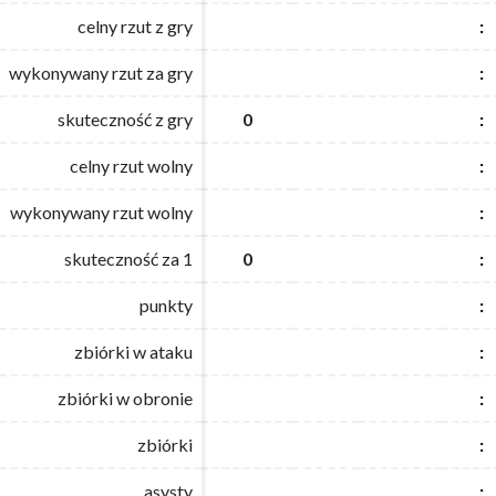
celny rzut z gry
celny rzut z gry
:
:
wykonywany rzut za gry
wykonywany rzut za gry
:
:
skuteczność z gry
skuteczność z gry
0
0
:
:
celny rzut wolny
celny rzut wolny
:
:
wykonywany rzut wolny
wykonywany rzut wolny
:
:
skuteczność za 1
skuteczność za 1
0
0
:
:
punkty
punkty
:
:
zbiórki w ataku
zbiórki w ataku
:
:
zbiórki w obronie
zbiórki w obronie
:
:
zbiórki
zbiórki
:
:
asysty
asysty
:
: