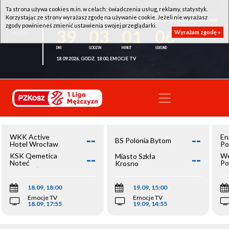
Ta strona używa cookies m.in. w celach: świadczenia usług, reklamy, statystyk.
Korzystając ze strony wyrażasz zgodę na używanie cookie. Jeżeli nie wyrażasz
WKK ACTIVE HOTEL WROCŁAW - KSK QEMETICA NOTEĆ INOWROCŁAW
zgody powinieneś zmienić ustawienia swojej przeglądarki.
39
03
01
06
Wyrażam zgodę »
18.09.2026, GODZ. 18:00, EMOCJE TV
--
--
WKK Active
En
BS Polonia Bytom
Hotel Wrocław
Po
--
--
KSK Qemetica
We
Miasto Szkła
Noteć
Po
Krosno
Inowrocław
Op
18.09, 18:00
19.09, 15:00
Emocje TV
Emocje TV
18.09, 17:55
19.09, 14:55