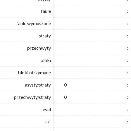
faule
faule
:
:
faule wymuszone
faule wymuszone
:
:
straty
straty
:
:
przechwyty
przechwyty
:
:
bloki
bloki
:
:
bloki otrzymane
bloki otrzymane
:
:
asysty/straty
asysty/straty
0
0
:
:
przechwyty/straty
przechwyty/straty
0
0
:
:
eval
eval
:
:
+/-
+/-
:
: