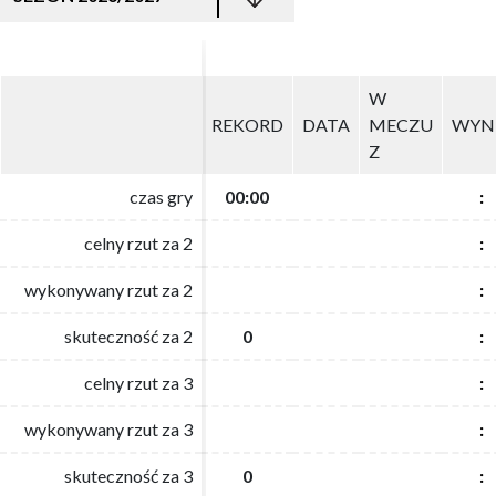
W
W
REKORD
REKORD
DATA
DATA
MECZU
MECZU
WYN
WYN
Z
Z
czas gry
czas gry
00:00
00:00
:
:
celny rzut za 2
celny rzut za 2
:
:
wykonywany rzut za 2
wykonywany rzut za 2
:
:
skuteczność za 2
skuteczność za 2
0
0
:
:
celny rzut za 3
celny rzut za 3
:
:
wykonywany rzut za 3
wykonywany rzut za 3
:
:
skuteczność za 3
skuteczność za 3
0
0
:
: