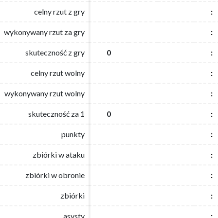
celny rzut z gry
celny rzut z gry
:
:
wykonywany rzut za gry
wykonywany rzut za gry
:
:
skuteczność z gry
skuteczność z gry
0
0
:
:
celny rzut wolny
celny rzut wolny
:
:
wykonywany rzut wolny
wykonywany rzut wolny
:
:
skuteczność za 1
skuteczność za 1
0
0
:
:
punkty
punkty
:
:
zbiórki w ataku
zbiórki w ataku
:
:
zbiórki w obronie
zbiórki w obronie
:
:
zbiórki
zbiórki
:
:
asysty
asysty
:
: