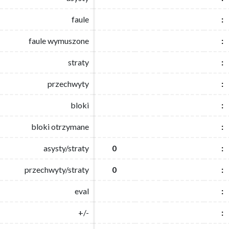
faule
faule
:
:
faule wymuszone
faule wymuszone
:
:
straty
straty
:
:
przechwyty
przechwyty
:
:
bloki
bloki
:
:
bloki otrzymane
bloki otrzymane
:
:
asysty/straty
asysty/straty
0
0
:
:
przechwyty/straty
przechwyty/straty
0
0
:
:
eval
eval
:
:
+/-
+/-
:
: