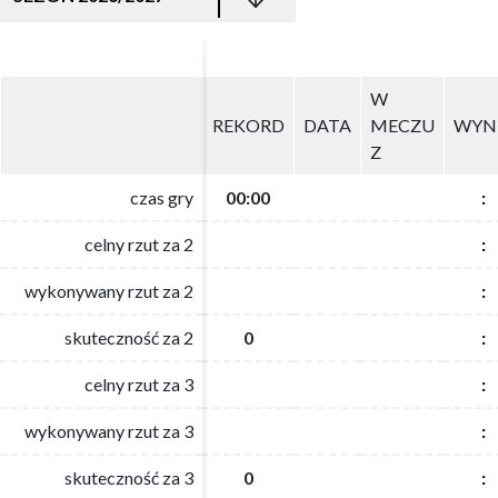
W
W
REKORD
REKORD
DATA
DATA
MECZU
MECZU
WYN
WYN
Z
Z
czas gry
czas gry
00:00
00:00
:
:
celny rzut za 2
celny rzut za 2
:
:
wykonywany rzut za 2
wykonywany rzut za 2
:
:
skuteczność za 2
skuteczność za 2
0
0
:
:
celny rzut za 3
celny rzut za 3
:
:
wykonywany rzut za 3
wykonywany rzut za 3
:
:
skuteczność za 3
skuteczność za 3
0
0
:
: