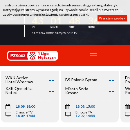
Ta strona używa cookies m.in. w celach: świadczenia usług, reklamy, statystyk.
Korzystając ze strony wyrażasz zgodę na używanie cookie. Jeżeli nie wyrażasz
WKK ACTIVE HOTEL WROCŁAW - KSK QEMETICA NOTEĆ INOWROCŁAW
zgody powinieneś zmienić ustawienia swojej przeglądarki.
43
01
48
36
Wyrażam zgodę »
18.09.2026, GODZ. 18:00, EMOCJE TV
--
--
WKK Active
En
BS Polonia Bytom
Hotel Wrocław
Po
--
--
KSK Qemetica
We
Miasto Szkła
Noteć
Po
Krosno
Inowrocław
Op
18.09, 18:00
19.09, 15:00
Emocje TV
Emocje TV
18.09, 17:55
19.09, 14:55