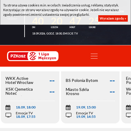
Ta strona używa cookies m.in. w celach: świadczenia usług, reklamy, statystyk.
Korzystając ze strony wyrażasz zgodę na używanie cookie. Jeżeli nie wyrażasz
WKK ACTIVE HOTEL WROCŁAW - KSK QEMETICA NOTEĆ INOWROCŁAW
zgody powinieneś zmienić ustawienia swojej przeglądarki.
40
20
47
25
Wyrażam zgodę »
18.09.2026, GODZ. 18:00, EMOCJE TV
--
--
WKK Active
En
BS Polonia Bytom
Hotel Wrocław
Po
--
--
KSK Qemetica
We
Miasto Szkła
Noteć
Po
Krosno
Inowrocław
Op
18.09, 18:00
19.09, 15:00
Emocje TV
Emocje TV
18.09, 17:55
19.09, 14:55