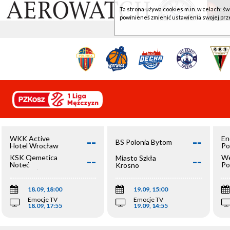
Ta strona używa cookies m.in. w celach: św
powinieneś zmienić ustawienia swojej prz
--
--
WKK Active
En
BS Polonia Bytom
Hotel Wrocław
Po
--
--
KSK Qemetica
We
Miasto Szkła
Noteć
Po
Krosno
Inowrocław
Op
18.09, 18:00
19.09, 15:00
Emocje TV
Emocje TV
18.09, 17:55
19.09, 14:55