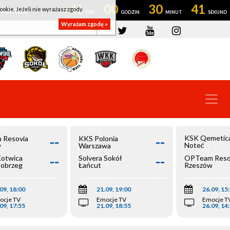
41
00
30
40
ookie. Jeżeli nie wyrażasz zgody
OWROCŁAW
Wyrażam zgodę »
--
--
KSK Qemetic
 Resovia
KKS Polonia
Noteć
w
Warszawa
Inowrocław
--
--
Kotwica
Solvera Sokół
OPTeam Reso
łobrzeg
Łańcut
Rzeszów
09, 18:00
21.09, 19:00
26.09, 15
ocje TV
Emocje TV
Emocje T
09, 17:55
21.09, 18:55
26.09, 14