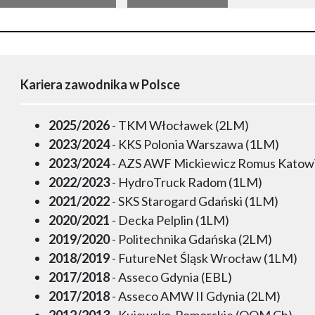
Kariera zawodnika w Polsce
2025/2026
- TKM Włocławek (2LM)
2023/2024
- KKS Polonia Warszawa (1LM)
2023/2024
- AZS AWF Mickiewicz Romus Katow
2022/2023
- HydroTruck Radom (1LM)
2021/2022
- SKS Starogard Gdański (1LM)
2020/2021
- Decka Pelplin (1LM)
2019/2020
- Politechnika Gdańska (2LM)
2018/2019
- FutureNet Śląsk Wrocław (1LM)
2017/2018
- Asseco Gdynia (EBL)
2017/2018
- Asseco AMW II Gdynia (2LM)
2012/2013
- Kujawsko-Pomorskie (OOM Ch)