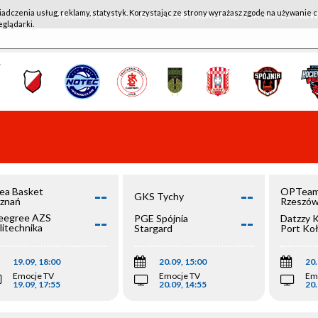
iadczenia usług, reklamy, statystyk. Korzystając ze strony wyrażasz zgodę na używanie c
WKK ACTIVE HOTEL WROCŁAW - KSK QEMETICA NOTEĆ IN
eglądarki.
--
--
ea Basket
OPTeam
GKS Tychy
znań
Rzeszó
--
--
egree AZS
PGE Spójnia
Datzzy 
litechnika
Stargard
Port Ko
olska
19.09, 18:00
20.09, 15:00
20.
Emocje TV
Emocje TV
Em
19.09, 17:55
20.09, 14:55
20.