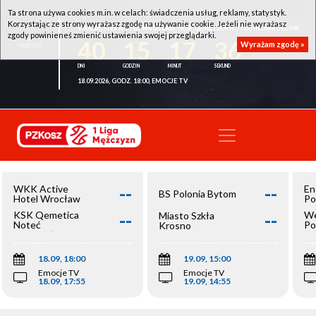
Ta strona używa cookies m.in. w celach: świadczenia usług, reklamy, statystyk.
Korzystając ze strony wyrażasz zgodę na używanie cookie. Jeżeli nie wyrażasz
WKK ACTIVE HOTEL WROCŁAW - KSK QEMETICA NOTEĆ INOWROCŁAW
zgody powinieneś zmienić ustawienia swojej przeglądarki.
40
15
17
36
Wyrażam zgodę »
18.09.2026, GODZ. 18:00, EMOCJE TV
--
--
WKK Active
En
BS Polonia Bytom
Hotel Wrocław
Po
--
--
KSK Qemetica
We
Miasto Szkła
Noteć
Po
Krosno
Inowrocław
Op
18.09, 18:00
19.09, 15:00
Emocje TV
Emocje TV
18.09, 17:55
19.09, 14:55