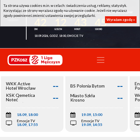
Ta strona używa cookies m.in. w celach: świadczenia usług, reklamy, statystyk.
Korzystając ze strony wyrażasz zgodę na używanie cookie. Jeżeli nie wyrażasz
WKK ACTIVE HOTEL WROCŁAW - KSK QEMETICA NOTEĆ INOWROCŁAW
zgody powinieneś zmienić ustawienia swojej przeglądarki.
42
12
43
45
Wyrażam zgodę »
18.09.2026, GODZ. 18:00, EMOCJE TV
--
--
WKK Active
En
BS Polonia Bytom
Hotel Wrocław
Po
--
--
KSK Qemetica
We
Miasto Szkła
Noteć
Po
Krosno
Inowrocław
Op
18.09, 18:00
19.09, 15:00
Emocje TV
Emocje TV
18.09, 17:55
19.09, 14:55