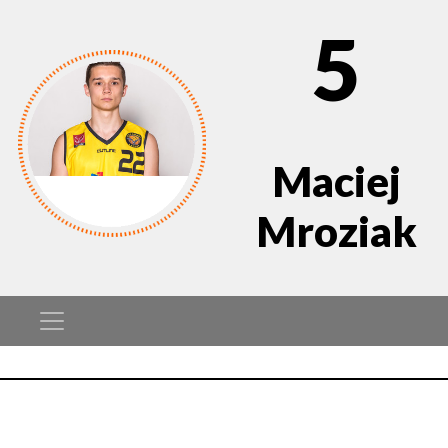
5
Maciej
Mroziak