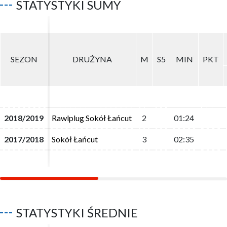
STATYSTYKI SUMY
SEZON
SEZON
DRUŻYNA
DRUŻYNA
M
M
S5
S5
MIN
MIN
PKT
PKT
2018/2019
2018/2019
Rawlplug Sokół Łańcut
Rawlplug Sokół Łańcut
2
2
01:24
01:24
2017/2018
2017/2018
Sokół Łańcut
Sokół Łańcut
3
3
02:35
02:35
STATYSTYKI ŚREDNIE