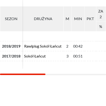
ZA
ZA
2
2
SEZON
SEZON
DRUŻYNA
DRUŻYNA
M
M
MIN
MIN
PKT
PKT
%
%
2018/2019
2018/2019
Rawlplug Sokół Łańcut
Rawlplug Sokół Łańcut
2
2
00:42
00:42
2017/2018
2017/2018
Sokół Łańcut
Sokół Łańcut
3
3
00:51
00:51