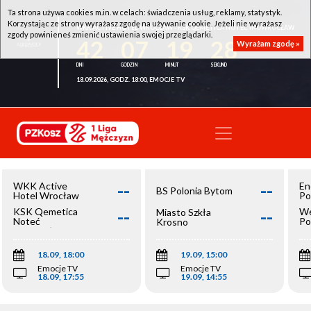
Ta strona używa cookies m.in. w celach: świadczenia usług, reklamy, statystyk.
Korzystając ze strony wyrażasz zgodę na używanie cookie. Jeżeli nie wyrażasz
WKK ACTIVE HOTEL WROCŁAW - KSK QEMETICA NOTEĆ INOWROCŁAW
zgody powinieneś zmienić ustawienia swojej przeglądarki.
42
07
19
28
Wyrażam zgodę »
18.09.2026, GODZ. 18:00, EMOCJE TV
--
--
WKK Active
En
BS Polonia Bytom
Hotel Wrocław
Po
--
--
KSK Qemetica
We
Miasto Szkła
Noteć
Po
Krosno
Inowrocław
Op
18.09, 18:00
19.09, 15:00
Emocje TV
Emocje TV
18.09, 17:55
19.09, 14:55