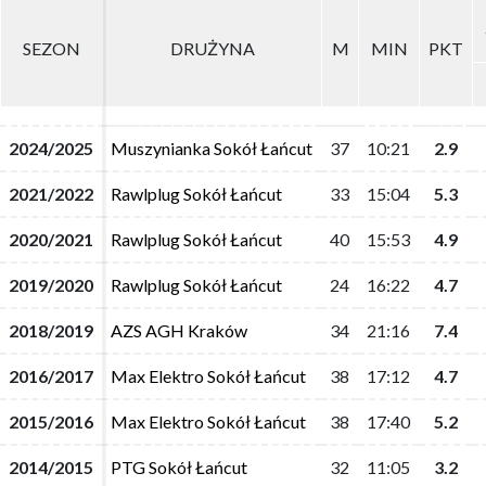
SEZON
SEZON
DRUŻYNA
DRUŻYNA
M
M
MIN
MIN
PKT
PKT
2024/2025
2024/2025
Muszynianka Sokół Łańcut
Muszynianka Sokół Łańcut
37
37
10:21
10:21
2.9
2.9
2021/2022
2021/2022
Rawlplug Sokół Łańcut
Rawlplug Sokół Łańcut
33
33
15:04
15:04
5.3
5.3
2020/2021
2020/2021
Rawlplug Sokół Łańcut
Rawlplug Sokół Łańcut
40
40
15:53
15:53
4.9
4.9
2019/2020
2019/2020
Rawlplug Sokół Łańcut
Rawlplug Sokół Łańcut
24
24
16:22
16:22
4.7
4.7
2018/2019
2018/2019
AZS AGH Kraków
AZS AGH Kraków
34
34
21:16
21:16
7.4
7.4
2016/2017
2016/2017
Max Elektro Sokół Łańcut
Max Elektro Sokół Łańcut
38
38
17:12
17:12
4.7
4.7
2015/2016
2015/2016
Max Elektro Sokół Łańcut
Max Elektro Sokół Łańcut
38
38
17:40
17:40
5.2
5.2
2014/2015
2014/2015
PTG Sokół Łańcut
PTG Sokół Łańcut
32
32
11:05
11:05
3.2
3.2