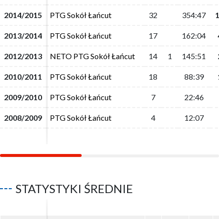
2014/2015
2014/2015
PTG Sokół Łańcut
PTG Sokół Łańcut
32
32
354:47
354:47
2013/2014
2013/2014
PTG Sokół Łańcut
PTG Sokół Łańcut
17
17
162:04
162:04
2012/2013
2012/2013
NETO PTG Sokół Łańcut
NETO PTG Sokół Łańcut
14
14
1
1
145:51
145:51
2010/2011
2010/2011
PTG Sokół Łańcut
PTG Sokół Łańcut
18
18
88:39
88:39
2009/2010
2009/2010
PTG Sokół Łańcut
PTG Sokół Łańcut
7
7
22:46
22:46
2008/2009
2008/2009
PTG Sokół Łańcut
PTG Sokół Łańcut
4
4
12:07
12:07
STATYSTYKI ŚREDNIE