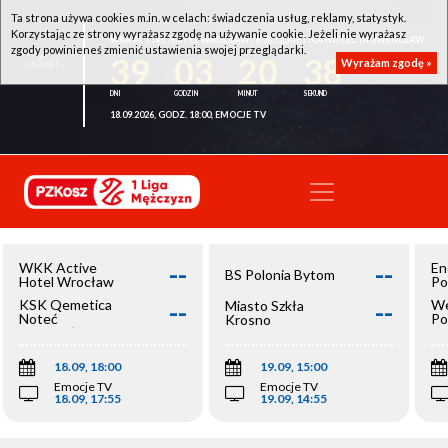
Ta strona używa cookies m.in. w celach: świadczenia usług, reklamy, statystyk.
Korzystając ze strony wyrażasz zgodę na używanie cookie. Jeżeli nie wyrażasz
WKK ACTIVE HOTEL WROCŁAW - KSK QEMETICA NOTEĆ INOWROCŁAW
zgody powinieneś zmienić ustawienia swojej przeglądarki.
39
03
20
38
Wyrażam zgodę »
18.09.2026, GODZ. 18:00, EMOCJE TV
--
--
WKK Active
En
BS Polonia Bytom
Hotel Wrocław
Po
--
--
KSK Qemetica
We
Miasto Szkła
Noteć
Po
Krosno
Inowrocław
Op
18.09, 18:00
19.09, 15:00
Emocje TV
Emocje TV
18.09, 17:55
19.09, 14:55