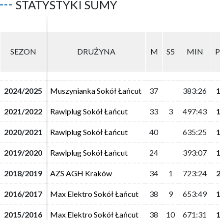
STATYSTYKI SUMY
SEZON
SEZON
DRUŻYNA
DRUŻYNA
M
M
S5
S5
MIN
MIN
2024/2025
2024/2025
Muszynianka Sokół Łańcut
Muszynianka Sokół Łańcut
37
37
383:26
383:26
2021/2022
2021/2022
Rawlplug Sokół Łańcut
Rawlplug Sokół Łańcut
33
33
3
3
497:43
497:43
2020/2021
2020/2021
Rawlplug Sokół Łańcut
Rawlplug Sokół Łańcut
40
40
635:25
635:25
2019/2020
2019/2020
Rawlplug Sokół Łańcut
Rawlplug Sokół Łańcut
24
24
393:07
393:07
2018/2019
2018/2019
AZS AGH Kraków
AZS AGH Kraków
34
34
1
1
723:24
723:24
2016/2017
2016/2017
Max Elektro Sokół Łańcut
Max Elektro Sokół Łańcut
38
38
9
9
653:49
653:49
2015/2016
2015/2016
Max Elektro Sokół Łańcut
Max Elektro Sokół Łańcut
38
38
10
10
671:31
671:31