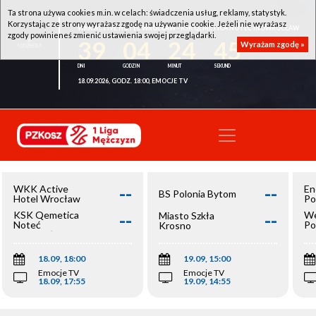
Ta strona używa cookies m.in. w celach: świadczenia usług, reklamy, statystyk.
Korzystając ze strony wyrażasz zgodę na używanie cookie. Jeżeli nie wyrażasz
WKK ACTIVE HOTEL WROCŁAW - KSK QEMETICA NOTEĆ INOWROCŁAW
zgody powinieneś zmienić ustawienia swojej przeglądarki.
39
04
24
45
Wyrażam zgodę »
18.09.2026, GODZ. 18:00, EMOCJE TV
--
--
WKK Active
En
BS Polonia Bytom
Hotel Wrocław
Po
--
--
KSK Qemetica
We
Miasto Szkła
Noteć
Po
Krosno
Inowrocław
Op
18.09, 18:00
19.09, 15:00
Emocje TV
Emocje TV
18.09, 17:55
19.09, 14:55