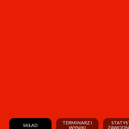
TERMINARZ I
STATYS
SKŁAD
WYNIKI
ZAWODN