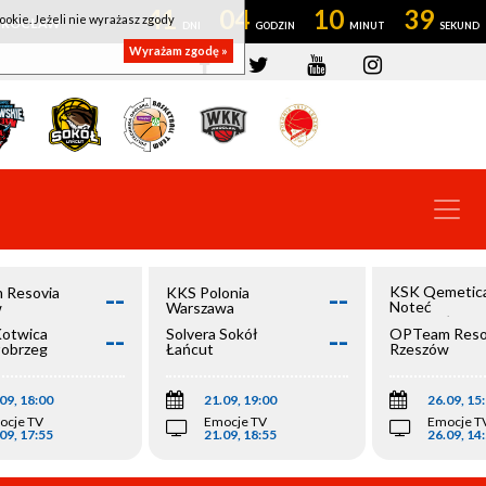
41
04
10
39
ookie. Jeżeli nie wyrażasz zgody
OWROCŁAW
Wyrażam zgodę »
--
--
KSK Qemetic
 Resovia
KKS Polonia
Noteć
w
Warszawa
Inowrocław
--
--
Kotwica
Solvera Sokół
OPTeam Reso
łobrzeg
Łańcut
Rzeszów
09, 18:00
21.09, 19:00
26.09, 15
ocje TV
Emocje TV
Emocje T
09, 17:55
21.09, 18:55
26.09, 14