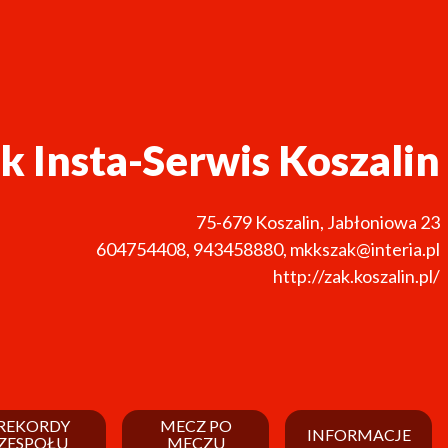
k Insta-Serwis Koszalin
75-679
Koszalin
,
Jabłoniowa 23
604754408
,
943458880
,
mkkszak@interia.pl
http://zak.koszalin.pl/
REKORDY
MECZ PO
INFORMACJE
ZESPOŁU
MECZU