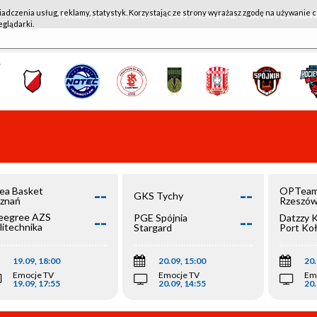
iadczenia usług, reklamy, statystyk. Korzystając ze strony wyrażasz zgodę na używanie c
WKK ACTIVE HOTEL WROCŁAW - KSK QEMETICA NOTEĆ IN
eglądarki.
--
--
ea Basket
OPTeam
GKS Tychy
znań
Rzeszó
--
--
egree AZS
PGE Spójnia
Datzzy 
litechnika
Stargard
Port Ko
olska
19.09, 18:00
20.09, 15:00
20.
Emocje TV
Emocje TV
Em
19.09, 17:55
20.09, 14:55
20.