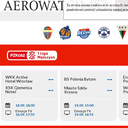
Ta strona używa cookies m.in. w celach: św
powinieneś zmienić ustawienia swojej prz
--
--
WKK Active
En
BS Polonia Bytom
Hotel Wrocław
Po
--
--
KSK Qemetica
We
Miasto Szkła
Noteć
Po
Krosno
Inowrocław
Op
18.09, 18:00
19.09, 15:00
Emocje TV
Emocje TV
18.09, 17:55
19.09, 14:55