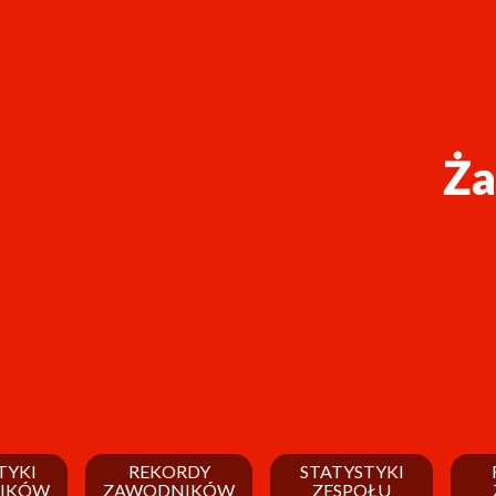
Ża
TYKI
REKORDY
STATYSTYKI
IKÓW
ZAWODNIKÓW
ZESPOŁU