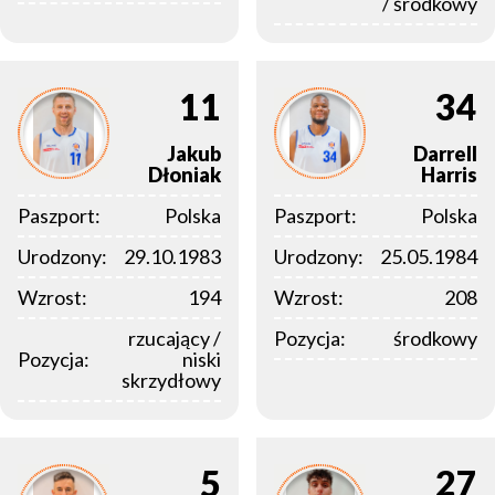
/ środkowy
11
34
Jakub
Darrell
Dłoniak
Harris
Paszport:
Polska
Paszport:
Polska
Urodzony:
29.10.1983
Urodzony:
25.05.1984
Wzrost:
194
Wzrost:
208
rzucający /
Pozycja:
środkowy
Pozycja:
niski
skrzydłowy
5
27