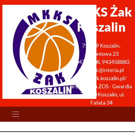
MKKS Żak
Koszalin
75-679
Koszalin
,
Jabłoniowa 23
604754408
,
943458880
,
mkkszak@interia.pl
http://zak.koszalin.pl/
arena: Hala ZOS - Gwardia
, 75-900 Koszalin, ul.
Fałata 34