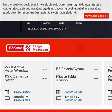
Ta strona używa cookies m.in. w celach: świadczenia usług, reklamy, statystyk.
Korzystając ze strony wyrażasz zgodę na używanie cookie. Jeżeli nie wyrażasz
WKK ACTIVE HOTEL WROCŁAW - KSK QEMETICA NOTEĆ INOWROCŁAW
zgody powinieneś zmienić ustawienia swojej przeglądarki.
40
09
58
48
Wyrażam zgodę »
18.09.2026, GODZ. 18:00, EMOCJE TV
--
--
WKK Active
En
BS Polonia Bytom
Hotel Wrocław
Po
--
--
KSK Qemetica
We
Miasto Szkła
Noteć
Po
Krosno
Inowrocław
Op
18.09, 18:00
19.09, 15:00
Emocje TV
Emocje TV
18.09, 17:55
19.09, 14:55