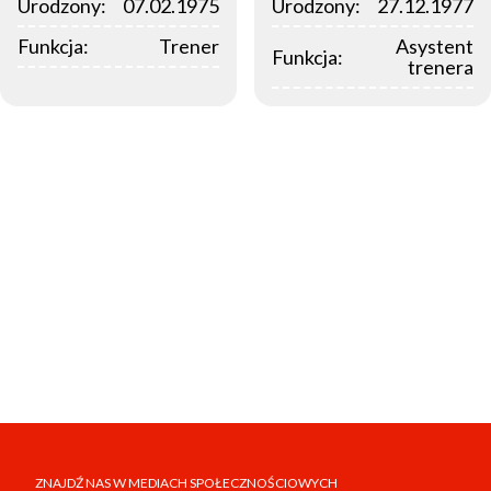
Urodzony:
07.02.1975
Urodzony:
27.12.1977
Funkcja:
Trener
Asystent
Funkcja:
trenera
ZNAJDŹ NAS W MEDIACH SPOŁECZNOŚCIOWYCH