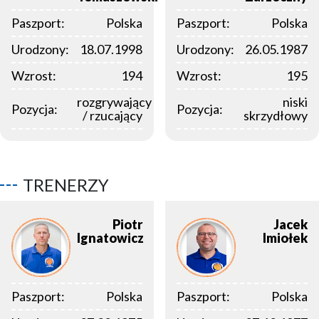
Paszport:
Polska
Paszport:
Polska
Urodzony:
18.07.1998
Urodzony:
26.05.1987
Wzrost:
194
Wzrost:
195
rozgrywający
niski
Pozycja:
Pozycja:
/ rzucający
skrzydłowy
TRENERZY
Piotr
Jacek
Ignatowicz
Imiołek
Paszport:
Polska
Paszport:
Polska