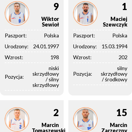
9
1
Wiktor
Maciej
Sewioł
Szewczyk
Paszport:
Polska
Paszport:
Polska
Urodzony:
24.01.1997
Urodzony:
15.03.1994
Wzrost:
198
Wzrost:
202
niski
silny
skrzydłowy
Pozycja:
skrzydłowy
Pozycja:
/ silny
/ środkowy
skrzydłowy
2
15
Marcin
Marcin
Tomaszewski
Zarzeczny