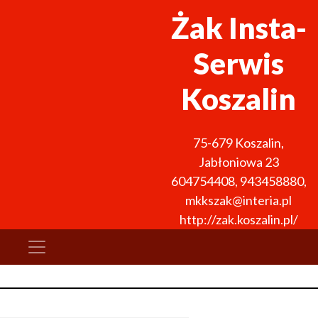
Żak Insta-
Serwis
Koszalin
75-679
Koszalin
,
Jabłoniowa 23
604754408
,
943458880
,
mkkszak@interia.pl
http://zak.koszalin.pl/