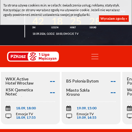
Ta strona używa cookies m.in. w celach: świadczenia usług, reklamy, statystyk.
Korzystając ze strony wyrażasz zgodę na używanie cookie. Jeżeli nie wyrażasz
WKK ACTIVE HOTEL WROCŁAW - KSK QEMETICA NOTEĆ INOWROCŁAW
zgody powinieneś zmienić ustawienia swojej przeglądarki.
42
18
25
28
Wyrażam zgodę »
18.09.2026, GODZ. 18:00, EMOCJE TV
--
--
WKK Active
En
BS Polonia Bytom
Hotel Wrocław
Po
--
--
KSK Qemetica
We
Miasto Szkła
Noteć
Po
Krosno
Inowrocław
Op
18.09, 18:00
19.09, 15:00
Emocje TV
Emocje TV
18.09, 17:55
19.09, 14:55