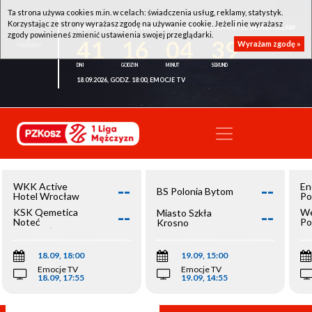
Ta strona używa cookies m.in. w celach: świadczenia usług, reklamy, statystyk.
Korzystając ze strony wyrażasz zgodę na używanie cookie. Jeżeli nie wyrażasz
WKK ACTIVE HOTEL WROCŁAW - KSK QEMETICA NOTEĆ INOWROCŁAW
zgody powinieneś zmienić ustawienia swojej przeglądarki.
41
16
04
39
Wyrażam zgodę »
18.09.2026, GODZ. 18:00, EMOCJE TV
--
--
WKK Active
En
BS Polonia Bytom
Hotel Wrocław
Po
--
--
KSK Qemetica
We
Miasto Szkła
Noteć
Po
Krosno
Inowrocław
Op
18.09, 18:00
19.09, 15:00
Emocje TV
Emocje TV
18.09, 17:55
19.09, 14:55