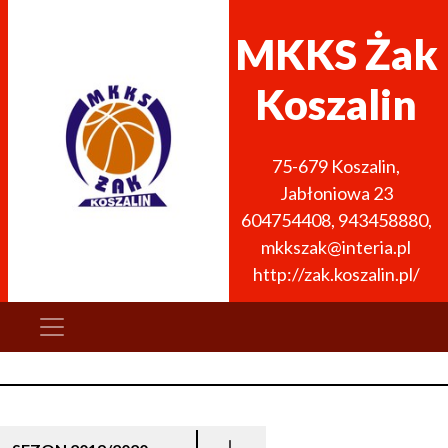
MKKS Żak
Koszalin
75-679
Koszalin
,
Jabłoniowa 23
604754408
,
943458880
,
mkkszak@interia.pl
http://zak.koszalin.pl/