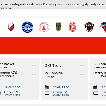
iadczenia usług, reklamy, statystyk. Korzystając ze strony wyrażasz zgodę na używanie c
WKK ACTIVE HOTEL WROCŁAW - KSK QEMETICA NOTEĆ IN
eglądarki.
--
--
ea Basket
OPTeam
GKS Tychy
znań
Rzeszó
--
--
egree AZS
PGE Spójnia
Datzzy 
litechnika
Stargard
Port Ko
olska
19.09, 18:00
20.09, 15:00
20.
Emocje TV
Emocje TV
Em
19.09, 17:55
20.09, 14:55
20.