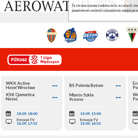
Ta strona używa cookies m.in. w celach: św
powinieneś zmienić ustawienia swojej prz
--
--
WKK Active
En
BS Polonia Bytom
Hotel Wrocław
Po
--
--
KSK Qemetica
We
Miasto Szkła
Noteć
Po
Krosno
Inowrocław
Op
18.09, 18:00
19.09, 15:00
Emocje TV
Emocje TV
18.09, 17:55
19.09, 14:55