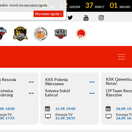
42
12
37
01
ookie. Jeżeli nie wyrażasz zgody
OWROCŁAW
Wyrażam zgodę »
--
--
KSK Qemetic
 Resovia
KKS Polonia
Noteć
w
Warszawa
Inowrocław
--
--
Kotwica
Solvera Sokół
OPTeam Reso
łobrzeg
Łańcut
Rzeszów
09, 18:00
21.09, 19:00
26.09, 15
ocje TV
Emocje TV
Emocje T
09, 17:55
21.09, 18:55
26.09, 14