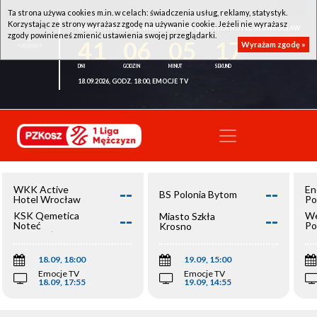
Ta strona używa cookies m.in. w celach: świadczenia usług, reklamy, statystyk.
Korzystając ze strony wyrażasz zgodę na używanie cookie. Jeżeli nie wyrażasz
WKK ACTIVE HOTEL WROCŁAW - KSK QEMETICA NOTEĆ INOWROCŁAW
zgody powinieneś zmienić ustawienia swojej przeglądarki.
41
06
05
17
Wyrażam zgodę »
18.09.2026, GODZ. 18:00, EMOCJE TV
--
--
WKK Active
En
BS Polonia Bytom
Hotel Wrocław
Po
--
--
KSK Qemetica
We
Miasto Szkła
Noteć
Po
Krosno
Inowrocław
Op
18.09, 18:00
19.09, 15:00
Emocje TV
Emocje TV
18.09, 17:55
19.09, 14:55