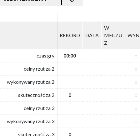
W
W
REKORD
REKORD
DATA
DATA
MECZU
MECZU
WYN
WYN
Z
Z
czas gry
czas gry
00:00
00:00
:
:
celny rzut za 2
celny rzut za 2
:
:
wykonywany rzut za 2
wykonywany rzut za 2
:
:
skuteczność za 2
skuteczność za 2
0
0
:
:
celny rzut za 3
celny rzut za 3
:
:
wykonywany rzut za 3
wykonywany rzut za 3
:
:
skuteczność za 3
skuteczność za 3
0
0
:
: