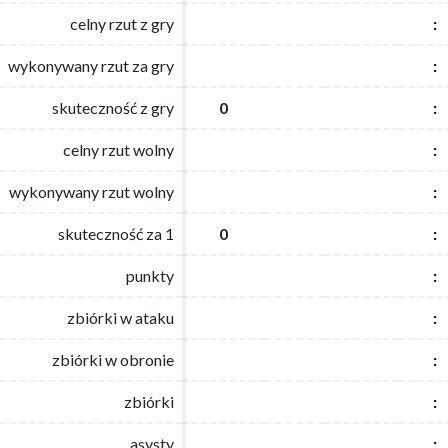
celny rzut z gry
celny rzut z gry
:
:
wykonywany rzut za gry
wykonywany rzut za gry
:
:
skuteczność z gry
skuteczność z gry
0
0
:
:
celny rzut wolny
celny rzut wolny
:
:
wykonywany rzut wolny
wykonywany rzut wolny
:
:
skuteczność za 1
skuteczność za 1
0
0
:
:
punkty
punkty
:
:
zbiórki w ataku
zbiórki w ataku
:
:
zbiórki w obronie
zbiórki w obronie
:
:
zbiórki
zbiórki
:
:
asysty
asysty
:
: