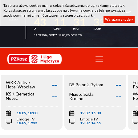
Ta strona używa cookies m.in. w celach: świadczenia usług, reklamy, statystyk.
Korzystając ze strony wyrażasz zgodę na używanie cookie. Jeżeli nie wyrażasz
WKK ACTIVE HOTEL WROCŁAW - KSK QEMETICA NOTEĆ INOWROCŁAW
zgody powinieneś zmienić ustawienia swojej przeglądarki.
43
11
31
33
Wyrażam zgodę »
18.09.2026, GODZ. 18:00, EMOCJE TV
--
--
WKK Active
En
BS Polonia Bytom
Hotel Wrocław
Po
--
--
KSK Qemetica
We
Miasto Szkła
Noteć
Po
Krosno
Inowrocław
Op
18.09, 18:00
19.09, 15:00
Emocje TV
Emocje TV
18.09, 17:55
19.09, 14:55