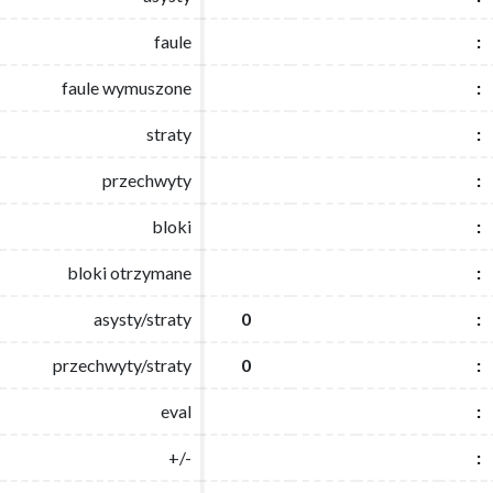
faule
faule
:
:
faule wymuszone
faule wymuszone
:
:
straty
straty
:
:
przechwyty
przechwyty
:
:
bloki
bloki
:
:
bloki otrzymane
bloki otrzymane
:
:
asysty/straty
asysty/straty
0
0
:
:
przechwyty/straty
przechwyty/straty
0
0
:
:
eval
eval
:
:
+/-
+/-
:
: