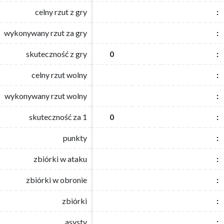
celny rzut z gry
celny rzut z gry
:
:
wykonywany rzut za gry
wykonywany rzut za gry
:
:
skuteczność z gry
skuteczność z gry
0
0
:
:
celny rzut wolny
celny rzut wolny
:
:
wykonywany rzut wolny
wykonywany rzut wolny
:
:
skuteczność za 1
skuteczność za 1
0
0
:
:
punkty
punkty
:
:
zbiórki w ataku
zbiórki w ataku
:
:
zbiórki w obronie
zbiórki w obronie
:
:
zbiórki
zbiórki
:
:
asysty
asysty
:
: