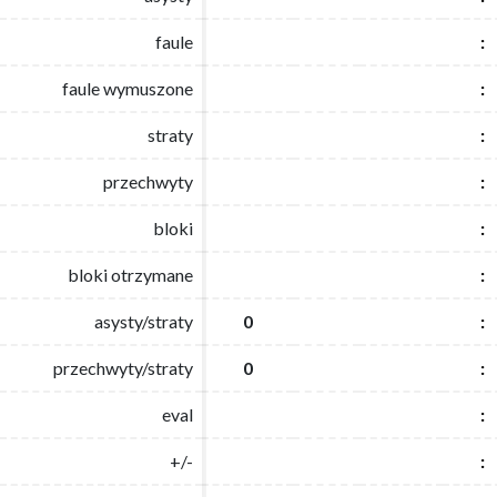
faule
faule
:
:
faule wymuszone
faule wymuszone
:
:
straty
straty
:
:
przechwyty
przechwyty
:
:
bloki
bloki
:
:
bloki otrzymane
bloki otrzymane
:
:
asysty/straty
asysty/straty
0
0
:
:
przechwyty/straty
przechwyty/straty
0
0
:
:
eval
eval
:
:
+/-
+/-
:
: