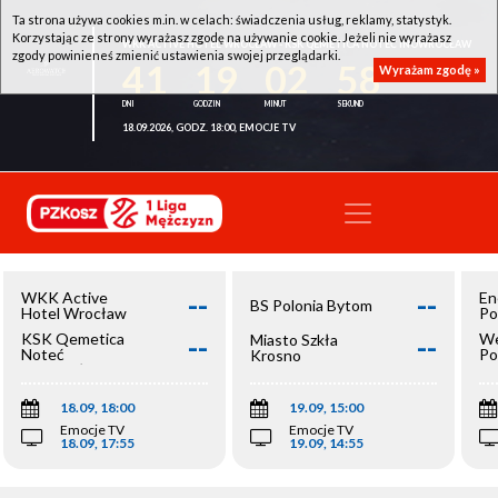
Ta strona używa cookies m.in. w celach: świadczenia usług, reklamy, statystyk.
Korzystając ze strony wyrażasz zgodę na używanie cookie. Jeżeli nie wyrażasz
WKK ACTIVE HOTEL WROCŁAW - KSK QEMETICA NOTEĆ INOWROCŁAW
zgody powinieneś zmienić ustawienia swojej przeglądarki.
41
19
02
58
Wyrażam zgodę »
18.09.2026, GODZ. 18:00, EMOCJE TV
--
--
WKK Active
En
BS Polonia Bytom
Hotel Wrocław
Po
--
--
KSK Qemetica
We
Miasto Szkła
Noteć
Po
Krosno
Inowrocław
Op
18.09, 18:00
19.09, 15:00
Emocje TV
Emocje TV
18.09, 17:55
19.09, 14:55